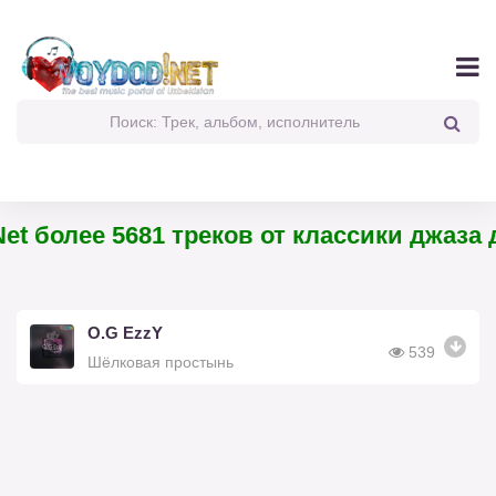
et более 5681 треков от классики джаза д
O.G EzzY
539
Шёлковая простынь