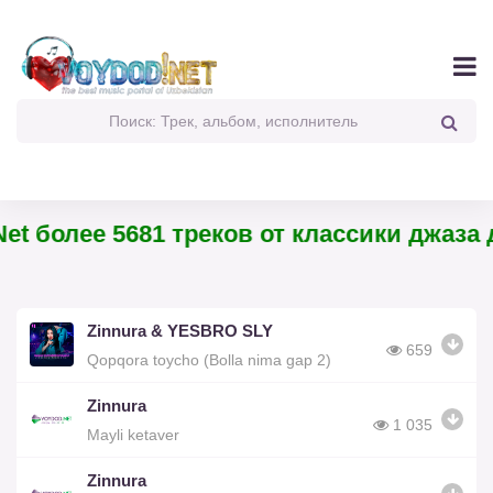
et более 5681 треков от классики джаза д
Zinnura & YESBRO SLY
659
Qopqora toycho (Bolla nima gap 2)
Zinnura
1 035
Mayli ketaver
Zinnura