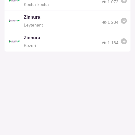
1 072
Kecha-kecha
Zinnura
1 204
Leytenant
Zinnura
1 184
Bezori