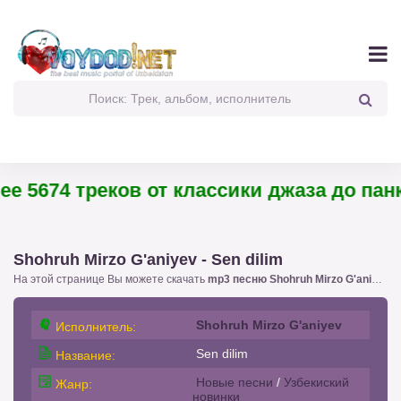
 5674 треков от классики джаза до панк-р
Shohruh Mirzo G'aniyev - Sen dilim
На этой странице Вы можете скачать
mp3 песню Shohruh Mirzo G'aniyev - Sen dilim
Shohruh Mirzo G'aniyev
Исполнитель:
Sen dilim
Название:
Новые песни
/
Узбекиский
Жанр:
новинки