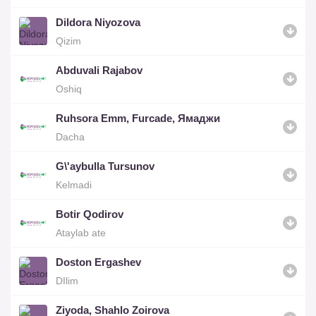
Dildora Niyozova
Qizim
Abduvali Rajabov
Oshiq
Ruhsora Emm, Furcade, Ямаджи
Dacha
G\'aybulla Tursunov
Kelmadi
Botir Qodirov
Ataylab ate
Doston Ergashev
DIlim
Ziyoda, Shahlo Zoirova