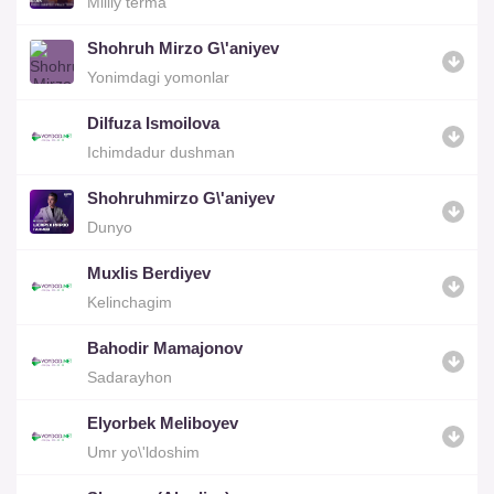
Milliy terma
Shohruh Mirzo G\'aniyev
Yonimdagi yomonlar
Dilfuza Ismoilova
Ichimdadur dushman
Shohruhmirzo G\'aniyev
Dunyo
Muxlis Berdiyev
Kelinchagim
Bahodir Mamajonov
Sadarayhon
Elyorbek Meliboyev
Umr yo\'ldoshim