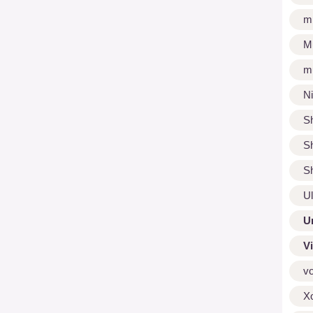
m
M
m
N
S
S
S
U
U
V
v
X