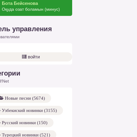
Бота Бейсенова
Оқуда озат боламын (минус)
ель управления
ователями
войти
егории
!Net
Новые песни (5674)
Узбекиский новинки (3155)
Русский новинки (150)
Турецкий новинки (521)