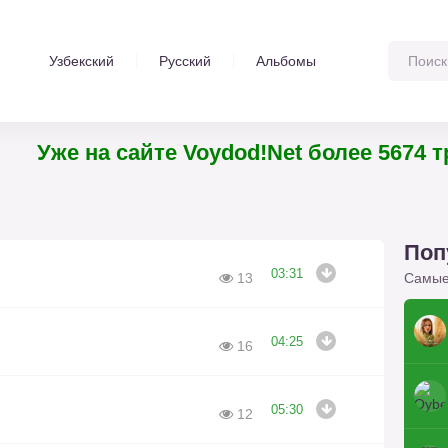
Узбекский
Русский
Альбомы
Уже на сайте Voydod!Net более 5674
Поп
03:31
Самые
13
04:25
16
05:30
12