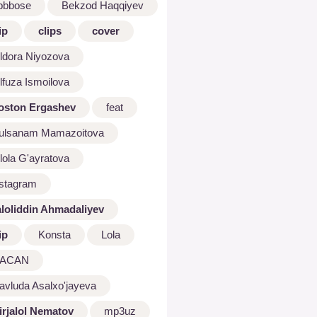
bbbose
Bekzod Haqqiyev
ip
clips
cover
ldora Niyozova
lfuza Ismoilova
oston Ergashev
feat
ulsanam Mamazoitova
lola G'ayratova
nstagram
aloliddin Ahmadaliyev
ip
Konsta
Lola
ACAN
avluda Asalxo'jayeva
irjalol Nematov
mp3uz