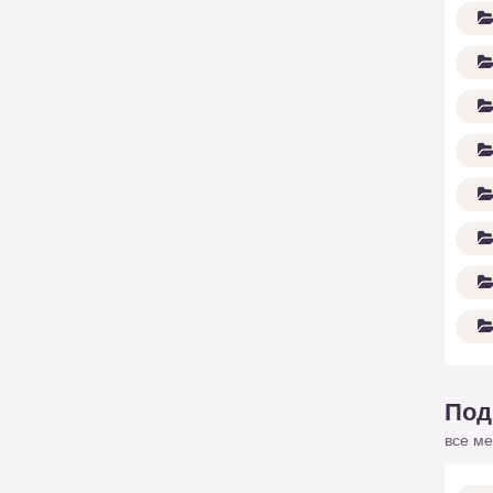
Под
все ме