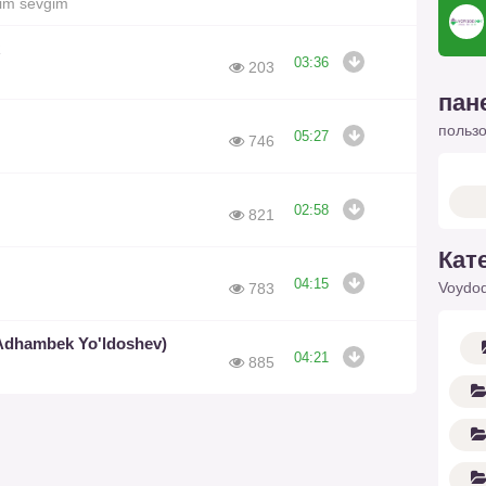
dim sevgim
03:36
203
пан
польз
05:27
746
02:58
821
Кат
04:15
Voydod
783
Adhambek Yo'ldoshev)
04:21
885