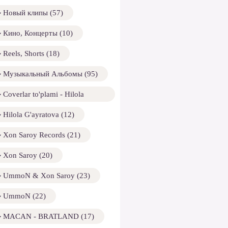
Новый клипы (57)
Кино, Концерты (10)
Reels, Shorts (18)
Музыкальный Альбомы (95)
Coverlar to'plami - Hilola
ayratova (13)
Hilola G'ayratova (12)
Xon Saroy Records (21)
Xon Saroy (20)
UmmoN & Xon Saroy (23)
UmmoN (22)
MACAN - BRATLAND (17)