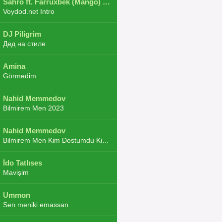
Sahro ft. Farruxbek (Mango) ft. Shaxboz ft. Navruz and Zarba ft. DJ.JoHa
Voydod.net Intro
DJ Piligrim
Дед на стиле
Amina
Görmədim
Nahid Memmedov
Bilmirem Men 2023
Nahid Memmedov
Bilmirem Men Kim Dostumdu Kim Duşmenim 2023
İdo Tatlıses
Mavişim
Ummon
Sen meniki emassan