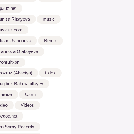
p3uz.net
unisa Rizayeva
music
usicuz.com
ilufar Usmonova
Remix
hahnoza Otaboyeva
hohruhxon
hoxruz (Abadiya)
tiktok
lug'bek Rahmatullayev
mmon
Uzmir
ideo
Videos
oydod.net
on Saroy Records