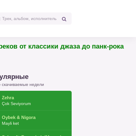
 треков от классики джаза до панк-рока
улярные
 скачиваемые недели
Zehra
Çok Seviyorum
Oybek & Nigora
Mayli ket