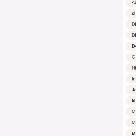
A
cl
Di
Di
D
G
Hi
I
J
kl
M
M
M