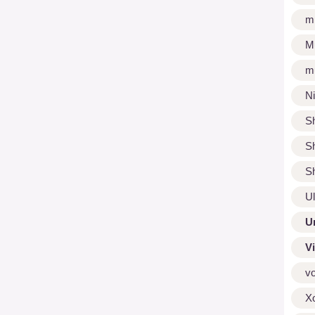
m
M
m
N
S
S
S
U
U
V
v
X