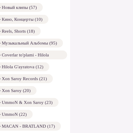
Новый клипы (57)
Кино, Концерты (10)
Reels, Shorts (18)
Музыкальный Альбомы (95)
Coverlar to'plami - Hilola
ayratova (13)
Hilola G'ayratova (12)
Xon Saroy Records (21)
Xon Saroy (20)
UmmoN & Xon Saroy (23)
UmmoN (22)
MACAN - BRATLAND (17)