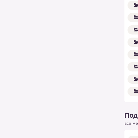
Под
все ме