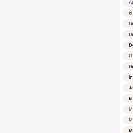
A
cl
Di
Di
D
G
Hi
I
J
kl
M
M
M