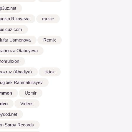
p3uz.net
unisa Rizayeva
music
usicuz.com
ilufar Usmonova
Remix
hahnoza Otaboyeva
hohruhxon
hoxruz (Abadiya)
tiktok
lug'bek Rahmatullayev
mmon
Uzmir
ideo
Videos
oydod.net
on Saroy Records