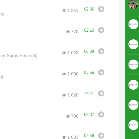
02:36
1 351
lip)
02:16
770
06:09
1 028
Xon-Saroy Records)
03:56
1 000
ds)
04:11
1 020
03:07
796
02:56
1 033