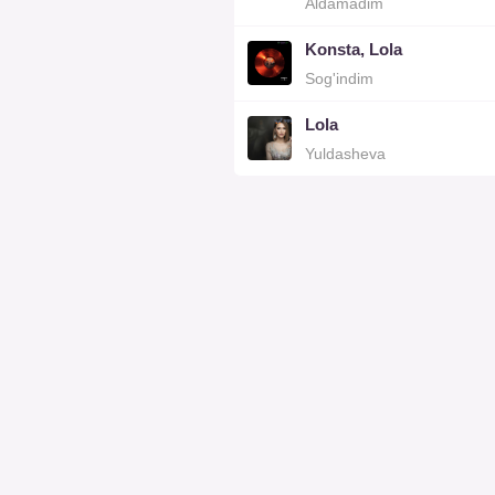
Aldamadim
Konsta, Lola
Sog'indim
Lola
Yuldasheva