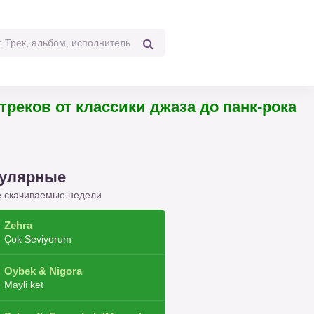
реков от классики джаза до панк-рока
улярные
 скачиваемые недели
Zehra
Çok Seviyorum
Oybek & Nigora
Mayli ket