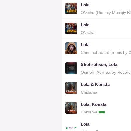
Lola
O'zicha (Rasmiy Musiqiy K
Lola
O'zicha
Lola
Chin muhabbat (remix by 
Shohruhxon, Lola
Osmon (Xon Saroy Recor
Lola & Konsta
Chidama
Lola, Konsta
Chidama
Lola