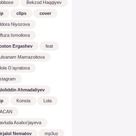
bbbose
Bekzod Haqqiyev
ip
clips
cover
ldora Niyozova
lfuza Ismoilova
oston Ergashev
feat
ulsanam Mamazoitova
lola G'ayratova
nstagram
aloliddin Ahmadaliyev
ip
Konsta
Lola
ACAN
avluda Asalxo'jayeva
irjalol Nematov
mp3uz