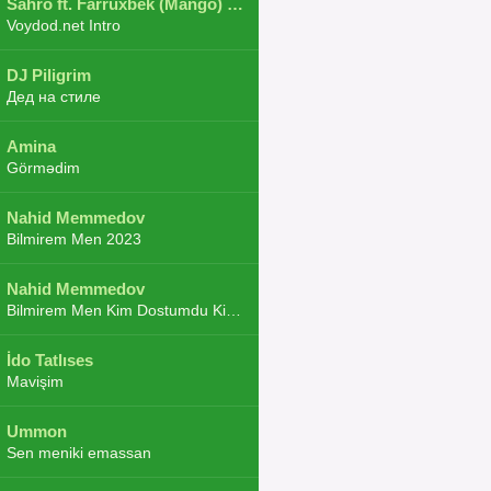
Sahro ft. Farruxbek (Mango) ft. Shaxboz ft. Navruz and Zarba ft. DJ.JoHa
Voydod.net Intro
DJ Piligrim
Дед на стиле
Amina
Görmədim
Nahid Memmedov
Bilmirem Men 2023
Nahid Memmedov
Bilmirem Men Kim Dostumdu Kim Duşmenim 2023
İdo Tatlıses
Mavişim
Ummon
Sen meniki emassan