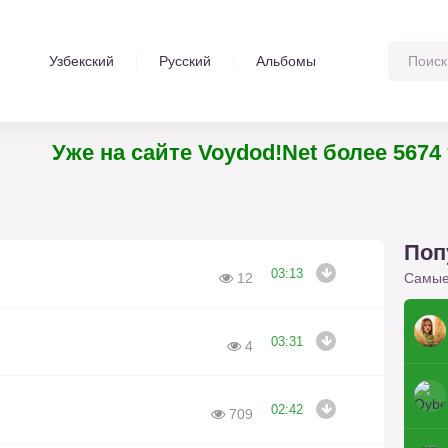
Узбекский
Русский
Альбомы
Уже на сайте Voydod!Net более 5674 т
Поп
03:13
Самые
12
03:31
4
02:42
709