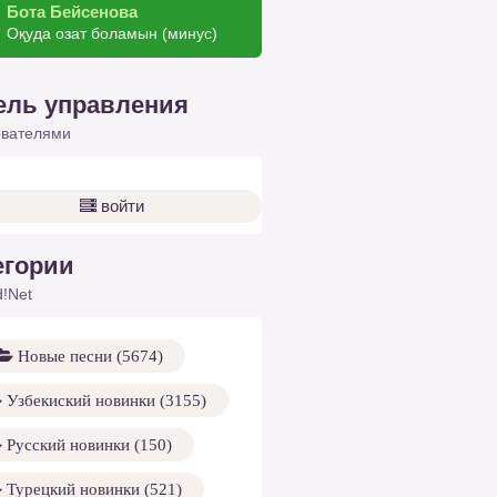
Бота Бейсенова
Оқуда озат боламын (минус)
ель управления
ователями
войти
егории
!Net
Новые песни (5674)
Узбекиский новинки (3155)
Русский новинки (150)
Турецкий новинки (521)