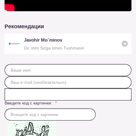
Рекомендации
Javohir Mo`minov
Do`stim Sizga Ishim Tushmasin
Введите код с картинки: