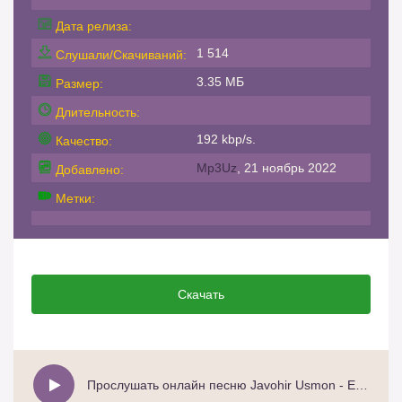
Дата релиза:
1 514
Слушали/Скачиваний:
3.35 МБ
Размер:
Длительность:
192 kbp/s.
Качество:
Mp3Uz
, 21 ноябрь 2022
Добавлено:
Метки:
Скачать
Прослушать онлайн песню Javohir Usmon - Eslaysan hali