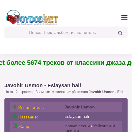
 более 5674 треков от классики джаза до
Javohir Usmon - Eslaysan hali
На этой странице Вы можете скачать
mp3 песню Javohir Usmon - Eslaysan hali
Javohir Usmon
Исполнитель:
Eslaysan hali
Название:
Новые песни
/
Узбекиский
Жанр:
новинки