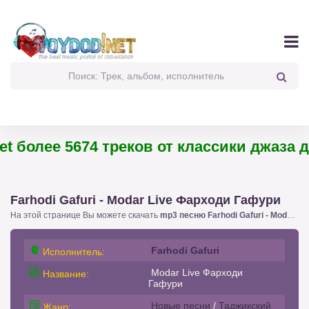
t более 5674 треков от классики джаза до
Farhodi Gafuri - Modar Live Фарходи Гафури
На этой странице Вы можете скачать
mp3 песню Farhodi Gafuri - Modar Live Фарходи Гафури
Farhodi Gafuri
Исполнитель:
Modar Live Фарходи
Название:
Гафури
Новые песни
/
Таджикский
Жанр: