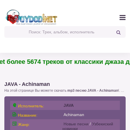
 более 5674 треков от классики джаза до
JAVA - Achinaman
На этой странице Вы можете скачать
mp3 песню JAVA - Achinaman
!. с размером 7.69 бесплатно или слушать
JAVA
Исполнитель:
Achinaman
Название:
Новые песни
/
Узбекиский
Жанр:
новинки