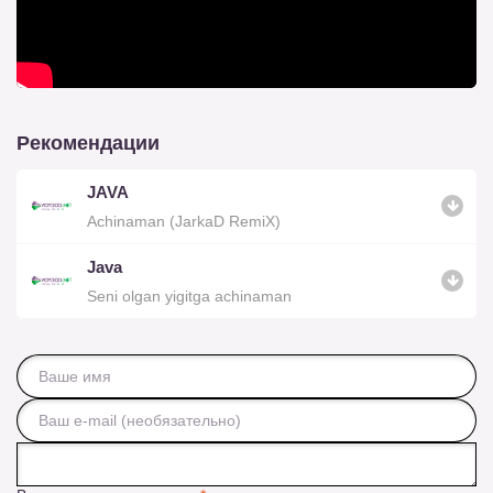
Рекомендации
JAVA
Achinaman (JarkaD RemiX)
Java
Seni olgan yigitga achinaman