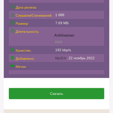
Дата релиза:
1 688
Слушали/Скачиваний:
7.69 МБ
Размер:
Длительность:
Achinaman
JAVA
192 kbp/s.
Качество:
Mp3Uz
, 22 ноябрь 2022
Добавлено:
Метки:
Скачать