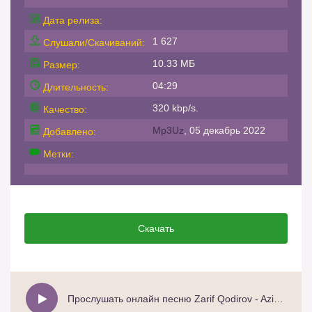
Дата релиза:
1 627
Слушали/Скачиваний:
10.33 МБ
Размер:
04:29
Длительность:
320 kbp/s.
Качество:
Mp3Uz
, 05 декабрь 2022
Добавлено:
Метки:
Скачать
Прослушать онлайн песню Zarif Qodirov - Aziz ustozlar