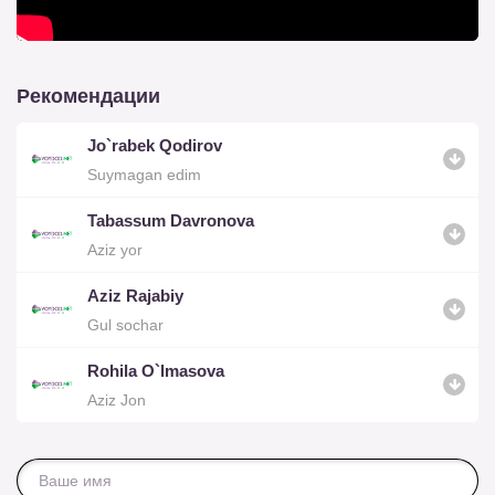
Рекомендации
Jo`rabek Qodirov
Suymagan edim
Tabassum Davronova
Aziz yor
Aziz Rajabiy
Gul sochar
Rohila O`lmasova
Aziz Jon