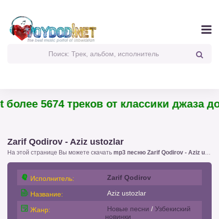
более 5674 треков от классики джаза до 
Zarif Qodirov - Aziz ustozlar
На этой странице Вы можете скачать
mp3 песню Zarif Qodirov - Aziz ustozlar
Zarif Qodirov
Исполнитель:
Aziz ustozlar
Название:
Новые песни
/
Узбекиский
Жанр:
новинки