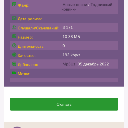
Новые песни
/
Таджикский
Жанр:
новинки
Дата релиза:
3 171
Слушали/Скачиваний:
10.38 МБ
Размер:
0
Длительность:
192 kbp/s.
Качество:
Mp3Uz
, 05 декабрь 2022
Добавлено:
Метки:
Скачать