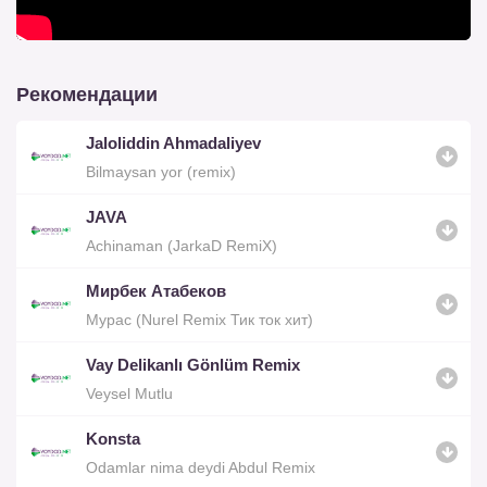
Рекомендации
Jaloliddin Ahmadaliyev
Bilmaysan yor (remix)
JAVA
Achinaman (JarkaD RemiX)
Мирбек Атабеков
Мурас (Nurel Remix Тик ток хит)
Vay Delikanlı Gönlüm Remix
Veysel Mutlu
Konsta
Odamlar nima deydi Abdul Remix