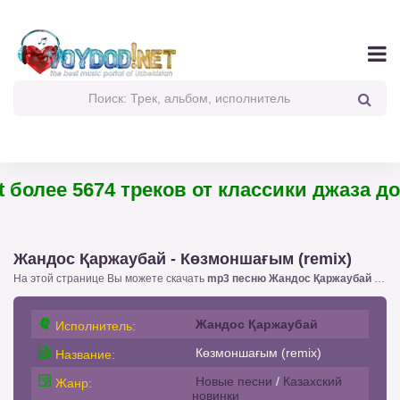
более 5674 треков от классики джаза до 
Жандос Қаржаубай - Көзмоншағым (remix)
На этой странице Вы можете скачать
mp3 песню Жандос Қаржаубай - Көзмоншағым (remix)
Жандос Қаржаубай
Исполнитель:
Көзмоншағым (remix)
Название:
Новые песни
/
Казахский
Жанр:
новинки