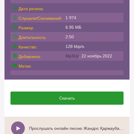
Дата релиза:
1 974
Слушали/Скачиваний:
6.95 МБ
Размер:
2:50
Длительность:
128 kbp/s.
Качество:
Mp3Uz
, 22 ноябрь 2022
Добавлено:
Метки:
Скачать
Прослушать онлайн песню Жандос Қаржаубай - Көзмоншағым (remix)