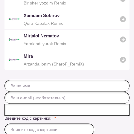
Bir sher yozdim Remix
Xamdam Sobirov
Qora Kapalak Remix
Mirjalol Nematov
Yaralandi yurak Remix
Mira
Arzanda jonim (SharoF_RemiX)
Введите код с картинки: