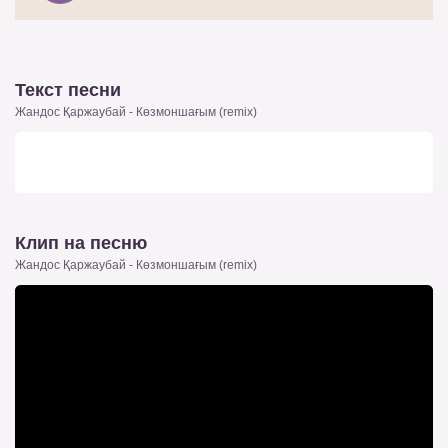
Текст песни
Жандос Қаржаубай - Көзмоншағым (remix)
Клип на песню
Жандос Қаржаубай - Көзмоншағым (remix)