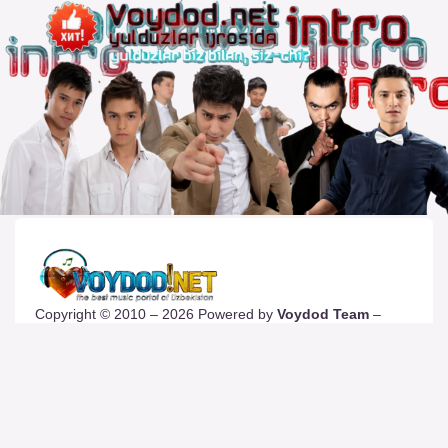
Copyright © 2010 – 2026 Powered by
Voydod Team
–
Премьеры всегда можно найти!
Вопросы, жалобы и сотрудничество:
Телеграм:
@solnazar
Телефон:
+998 (94) 300 - 00 - 92
| DMCA |
Правила |
Сайт для просмотра |
Реклама |
Размещение музыки |
Статистика сайта |
Обратная связь |