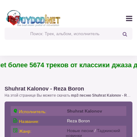
t более 5674 треков от классики джаза до
Shuhrat Kalonov - Reza Boron
На этой странице Вы можете скачать
mp3 песню Shuhrat Kalonov - Reza Boron
Shuhrat Kalonov
Исполнитель:
Reza Boron
Название:
Новые песни
/
Таджикский
Жанр:
новинки