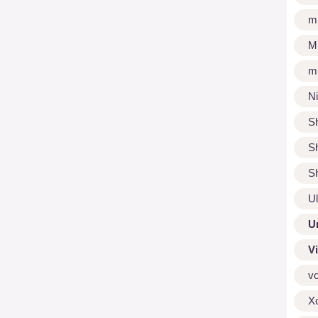
m
M
m
N
S
S
S
U
U
V
v
X