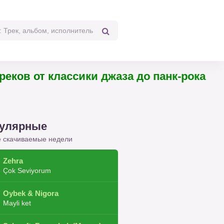
4 треков от классики джаза до панк-рока
улярные
 скачиваемые недели
Zehra
Çok Seviyorum
Oybek & Nigora
Mayli ket