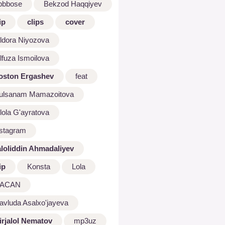
bbbose
Bekzod Haqqiyev
ip
clips
cover
ldora Niyozova
lfuza Ismoilova
oston Ergashev
feat
ulsanam Mamazoitova
lola G'ayratova
nstagram
aloliddin Ahmadaliyev
ip
Konsta
Lola
ACAN
avluda Asalxo'jayeva
irjalol Nematov
mp3uz