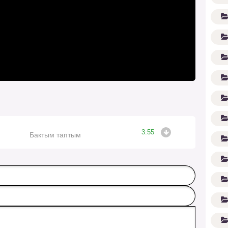
3:55
(1
Бактым таптым