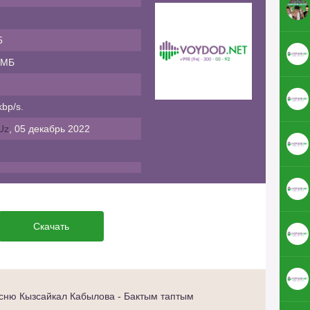
5
 МБ
bp/s.
Uz
, 05 декабрь 2022
Скачать
сню Кызсайкал Кабылова - Бактым таптым