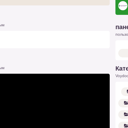
тым
пан
польз
Кат
тым
Voydod