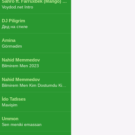
Sahro ft. Farruxbek (Mango) ft. Shaxboz ft. Navruz and Zarba ft. DJ.JoHa
Voydod.net Intro
DJ Piligrim
Дед на стиле
Amina
Görmədim
Nahid Memmedov
Bilmirem Men 2023
Nahid Memmedov
Bilmirem Men Kim Dostumdu Kim Duşmenim 2023
İdo Tatlıses
Mavişim
Ummon
Sen meniki emassan