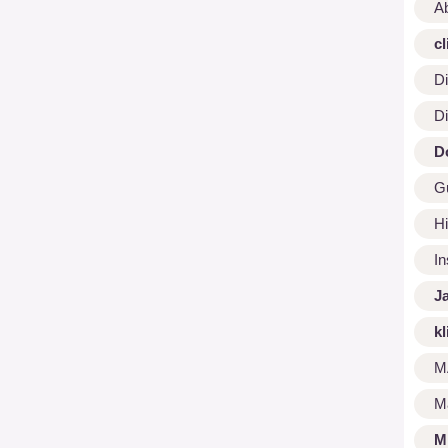
A
cl
Di
Di
D
G
Hi
I
J
kl
M
M
M