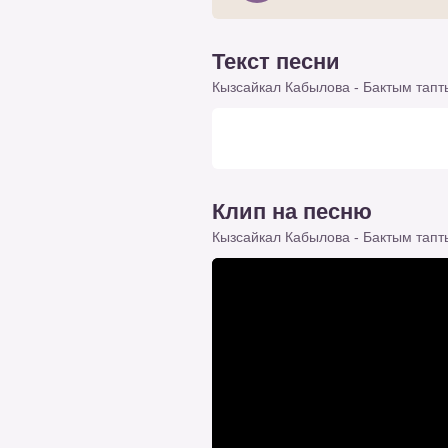
Текст песни
Кызсайкал Кабылова - Бактым тап
Клип на песню
Кызсайкал Кабылова - Бактым тап