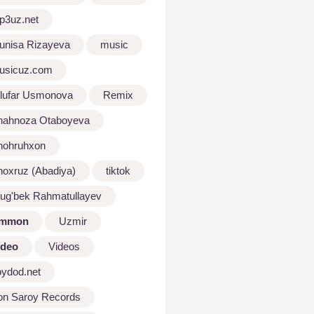
p3uz.net
unisa Rizayeva
music
usicuz.com
ilufar Usmonova
Remix
hahnoza Otaboyeva
hohruhxon
hoxruz (Abadiya)
tiktok
lug'bek Rahmatullayev
mmon
Uzmir
ideo
Videos
oydod.net
on Saroy Records