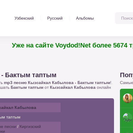
Узбекский
Русский
Альбомы
Уже на сайте Voydod!Net более 567
 - Бактым таптым
Поп
ть
mp3 песню Кызсайкал Кабылова - Бактым таптым
!.
Самые
ушать
Бактым таптым
от
Кызсайкал Кабылова
онлайн
сайкал Кабылова
ым таптым
е песни
/
Киргизский
нки