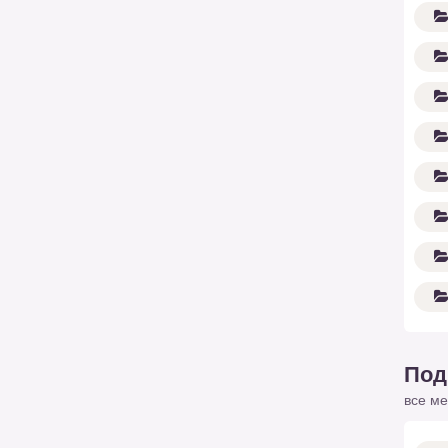
Под
все ме