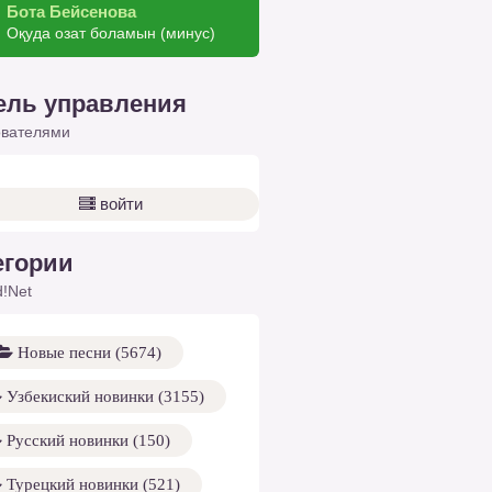
Бота Бейсенова
Оқуда озат боламын (минус)
ель управления
ователями
войти
егории
!Net
Новые песни (5674)
Узбекиский новинки (3155)
Русский новинки (150)
Турецкий новинки (521)