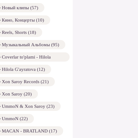
Новый клипы (57)
Кино, Концерты (10)
Reels, Shorts (18)
Музыкальный Альбомы (95)
Coverlar to'plami - Hilola
ayratova (13)
Hilola G'ayratova (12)
Xon Saroy Records (21)
Xon Saroy (20)
UmmoN & Xon Saroy (23)
UmmoN (22)
MACAN - BRATLAND (17)