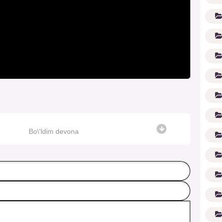
(1
Bo\'ldim devona