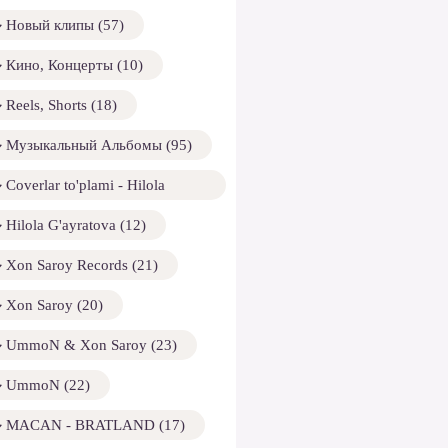
Новый клипы (57)
Кино, Концерты (10)
Reels, Shorts (18)
Музыкальный Альбомы (95)
Coverlar to'plami - Hilola
ayratova (13)
Hilola G'ayratova (12)
Xon Saroy Records (21)
Xon Saroy (20)
UmmoN & Xon Saroy (23)
UmmoN (22)
MACAN - BRATLAND (17)