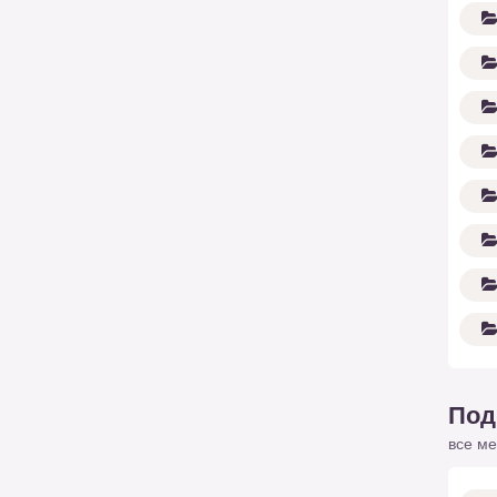
Под
все ме