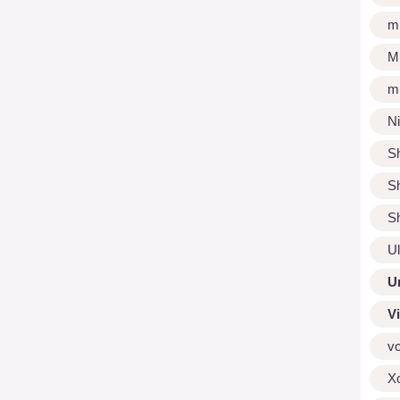
m
M
m
N
S
S
S
U
U
V
v
X