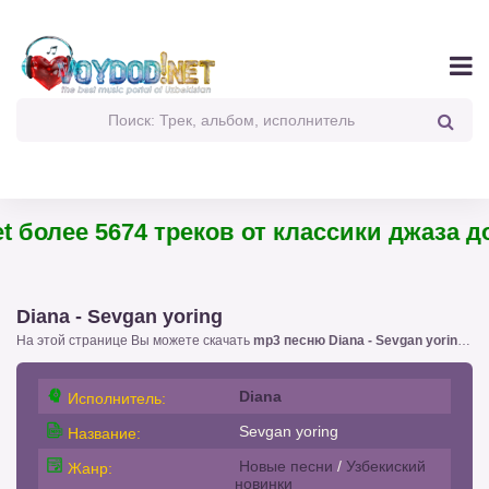
 более 5674 треков от классики джаза до
Diana - Sevgan yoring
На этой странице Вы можете скачать
mp3 песню Diana - Sevgan yoring
!. 
Diana
Исполнитель:
Sevgan yoring
Название:
Новые песни
/
Узбекиский
Жанр:
новинки