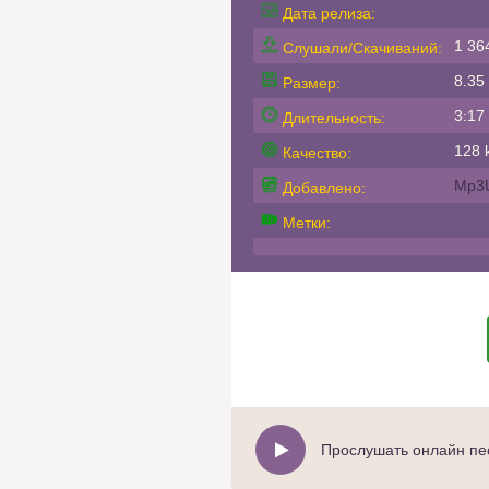
Дата релиза:
1 36
Слушали/Скачиваний:
8.35
Размер:
3:17
Длительность:
128 k
Качество:
Mp3
Добавлено:
Метки:
Прослушать онлайн пес