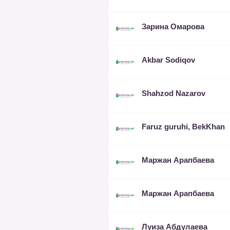
Зарина Омарова
Akbar Sodiqov
Shahzod Nazarov
Faruz guruhi, BekKhan
Маржан Арапбаева
Маржан Арапбаева
Луиза Абдулаева