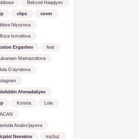
bbbose
Bekzod Haqqiyev
ip
clips
cover
ldora Niyozova
lfuza Ismoilova
oston Ergashev
feat
ulsanam Mamazoitova
lola G'ayratova
nstagram
aloliddin Ahmadaliyev
ip
Konsta
Lola
ACAN
avluda Asalxo'jayeva
irjalol Nematov
mp3uz