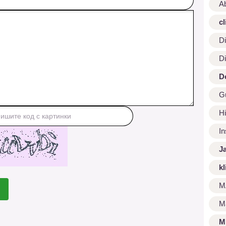
A
cl
Di
Di
D
G
Hi
I
J
kl
M
M
M