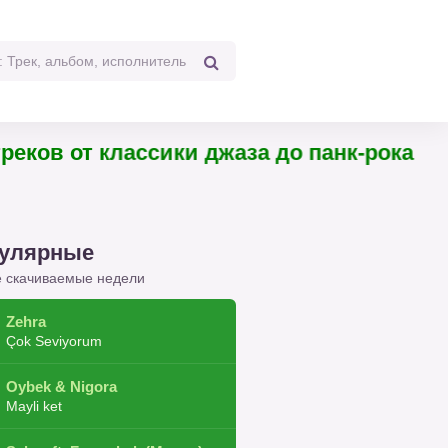
реков от классики джаза до панк-рока
улярные
 скачиваемые недели
Zehra
Çok Seviyorum
Oybek & Nigora
Mayli ket