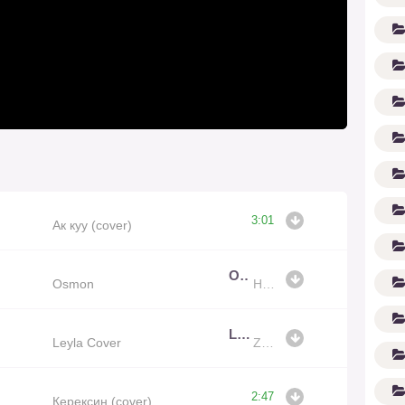
3:01
Ак куу (cover)
(1
Osmon
Osmon
Hilola cover
Leyla Cover
Leyla Cover
Zahida
2:47
Керексиң (cover)