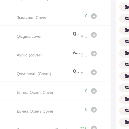
0
Зымыран Cover
Qizgina cover
Qizgina cover
Akbar Sodiqov
Ayriliq (cover)
Ayriliq (cover)
Shahzod Nazarov
G'
Qaytmaydi (Cover)
Qaytmaydi (Cover)
Faruz guruhi, BekKhan
0
Донна Осень Cover
0
Донна Осень Cover
2:56