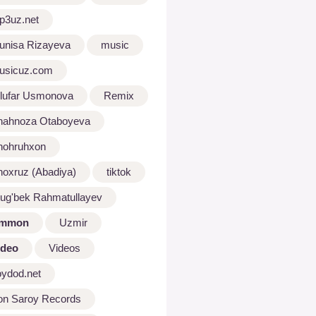
p3uz.net
unisa Rizayeva
music
usicuz.com
ilufar Usmonova
Remix
hahnoza Otaboyeva
hohruhxon
hoxruz (Abadiya)
tiktok
lug'bek Rahmatullayev
mmon
Uzmir
ideo
Videos
oydod.net
on Saroy Records