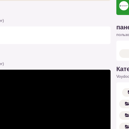
er)
пан
польз
er)
Кат
Voydod