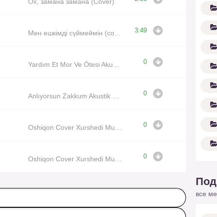
Ох, замана замана (Cover)
3:49
Мен ешкімді сүймеймін (cover show)
0
Yardım Et Mor Ve Ötesi Akustik Cover
0
Anlıyorsun Zakkum Akustik Cover
0
Oshiqon Cover Xurshedi Muminjon
0
Oshiqon Cover Xurshedi Muminjon
Под
все ме