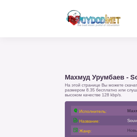
Махмуд Урумбаев - Sou
На этой странице Вы можете скача
размером 8.35 бесплатно или слу
высоком качестве 128 kbp/s.
Мах
Исполнитель:
Souve
Название:
Новы
Жанр: