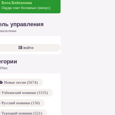
Бота Бейсенова
Оқуда озат боламын (минус)
ель управления
ователями
войти
егории
!Net
Новые песни (5674)
Узбекиский новинки (3155)
Русский новинки (150)
Турецкий новинки (521)