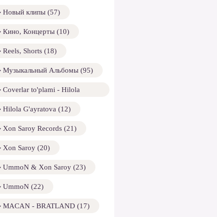
Новый клипы (57)
Кино, Концерты (10)
Reels, Shorts (18)
Музыкальный Альбомы (95)
Coverlar to'plami - Hilola
ayratova (13)
Hilola G'ayratova (12)
Xon Saroy Records (21)
Xon Saroy (20)
UmmoN & Xon Saroy (23)
UmmoN (22)
MACAN - BRATLAND (17)