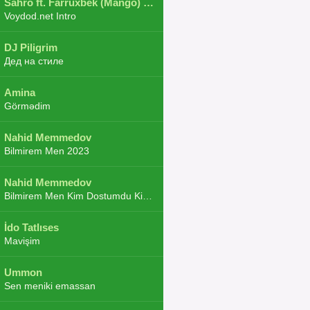
Sahro ft. Farruxbek (Mango) ft. Shaxboz ft. Navruz and Zarba ft. DJ.JoHa
Voydod.net Intro
DJ Piligrim
Дед на стиле
Amina
Görmədim
Nahid Memmedov
Bilmirem Men 2023
Nahid Memmedov
Bilmirem Men Kim Dostumdu Kim Duşmenim 2023
İdo Tatlıses
Mavişim
Ummon
Sen meniki emassan