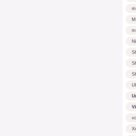
m
M
m
N
S
S
S
U
U
V
v
X