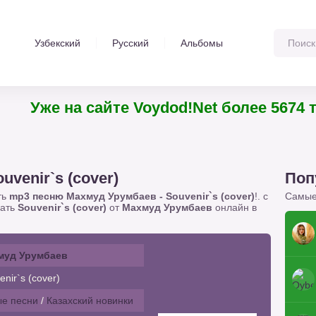
Узбекский
Русский
Альбомы
Уже на сайте Voydod!Net более 5674 т
venir`s (cover)
Поп
ть
mp3 песню Махмуд Урумбаев - Souvenir`s (cover)
!. с
Самые
шать
Souvenir`s (cover)
от
Махмуд Урумбаев
онлайн в
муд Урумбаев
nir`s (cover)
е песни
/
Казахский новинки