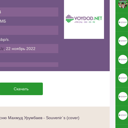
4
 МБ
bp/s.
Uz
, 22 ноябрь 2022
Скачать
ню Махмуд Урумбаев - Souvenir`s (cover)