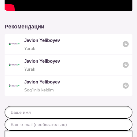
Рекомендации
Javlon Yeliboyev
Yurak
Javlon Yeliboyev
Yurak
Javlon Yeliboyev
Sog`inib keldim