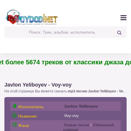
 более 5674 треков от классики джаза до
Javlon Yeliboyev - Voy-voy
На этой странице Вы можете скачать
mp3 песню Javlon Yeliboyev - Voy-voy
Javlon Yeliboyev
Исполнитель:
Voy-voy
Название:
Новые песни
/
Узбекиский
Жанр:
новинки