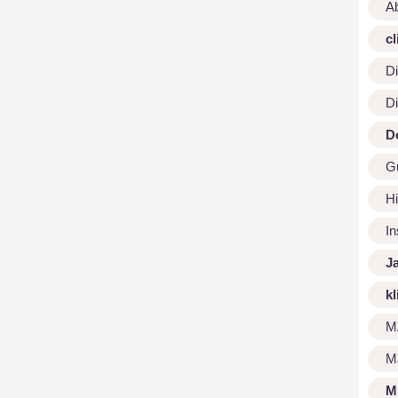
A
cl
Di
Di
D
G
Hi
I
J
kl
M
M
M