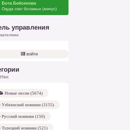
Бота Бейсенова
Оқуда озат боламын (минус)
ель управления
ователями
войти
егории
!Net
Новые песни (5674)
Узбекиский новинки (3155)
Русский новинки (150)
Турецкий новинки (521)