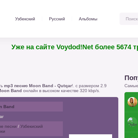
Узбекский
Русский
Альбомы
Уже на сайте Voydod!Net более 5674
Поп
ть
mp3 песню Moon Band - Qutqar
!. с размером 2.9
Самые
Moon Band
онлайн в высоком качестве 320 kbp/s.
n Band
ar
е песни
/
Узбекиский
нки