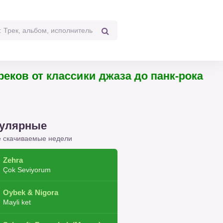
 треков от классики джаза до панк-рока
улярные
 скачиваемые недели
Zehra
Çok Seviyorum
Oybek & Nigora
Mayli ket