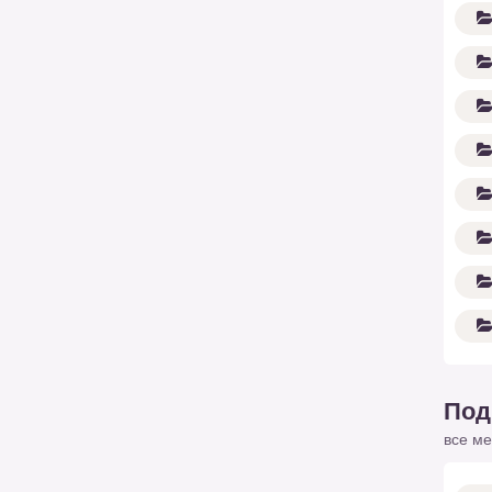
Под
все ме