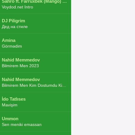
Sahro ft. Farruxbek (Mango) ft. Shaxboz ft. Navruz and Zarba ft. DJ.JoHa
Voydod.net Intro
DJ Piligrim
Дед на стиле
Amina
Görmədim
Nahid Memmedov
Bilmirem Men 2023
Nahid Memmedov
Bilmirem Men Kim Dostumdu Kim Duşmenim 2023
İdo Tatlıses
Mavişim
Ummon
Sen meniki emassan