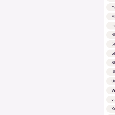
m
M
m
N
S
S
S
U
U
V
v
X