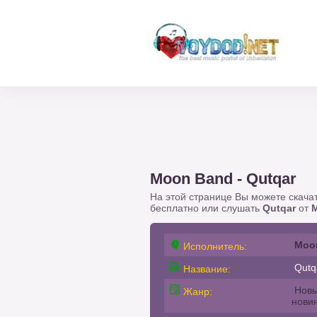
Moon Band - Qutqar
На этой странице Вы можете скача
бесплатно или слушать
Qutqar
от
Moo
Исполнитель:
Qutq
Название:
Новы
Жанр:
нови