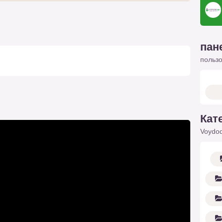
пан
польз
Кат
Voydod