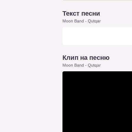
Текст песни
Moon Band - Qutqar
Клип на песню
Moon Band - Qutqar