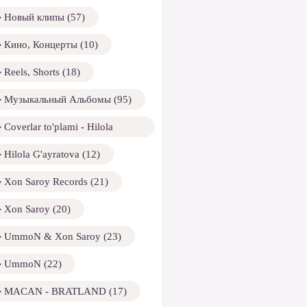
Новый клипы (57)
Кино, Концерты (10)
Reels, Shorts (18)
Музыкальный Альбомы (95)
Coverlar to'plami - Hilola
ayratova (13)
Hilola G'ayratova (12)
Xon Saroy Records (21)
Xon Saroy (20)
UmmoN & Xon Saroy (23)
UmmoN (22)
MACAN - BRATLAND (17)