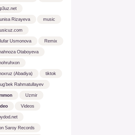
p3uz.net
unisa Rizayeva
music
usicuz.com
ilufar Usmonova
Remix
hahnoza Otaboyeva
hohruhxon
hoxruz (Abadiya)
tiktok
lug'bek Rahmatullayev
mmon
Uzmir
ideo
Videos
oydod.net
on Saroy Records