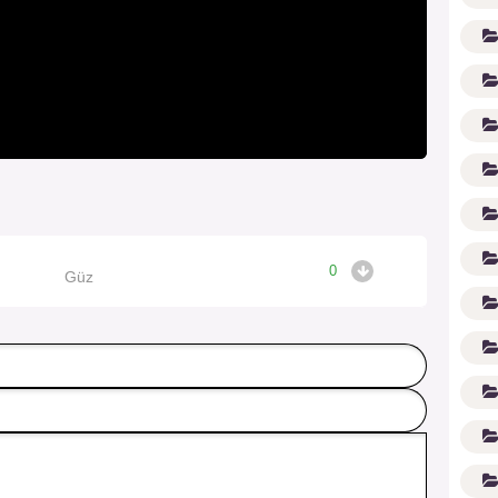
0
Güz
(1