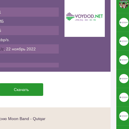
1
МБ
5
bp/s.
Uz
, 22 ноябрь 2022
Скачать
сню Moon Band - Qutqar