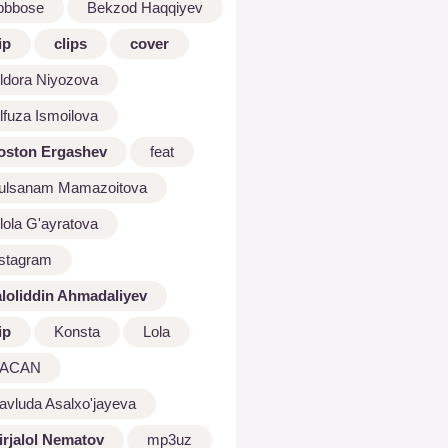
bbbose
Bekzod Haqqiyev
ip
clips
cover
ldora Niyozova
lfuza Ismoilova
oston Ergashev
feat
ulsanam Mamazoitova
lola G'ayratova
nstagram
aloliddin Ahmadaliyev
ip
Konsta
Lola
ACAN
avluda Asalxo'jayeva
irjalol Nematov
mp3uz