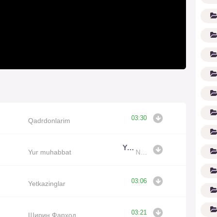
03:30
Qadrdonlarim
(1
Yur muhabbat
Yur muhabbat
Nuriddin Haydarov
03:06
Yetkazinglar
03:21
Ширин Фарход