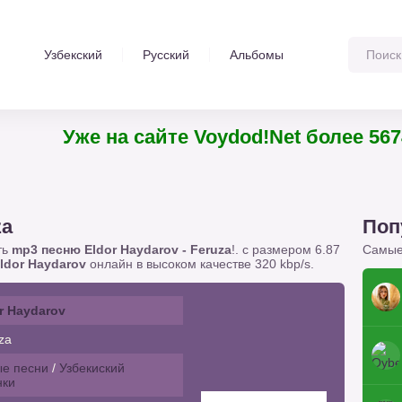
Узбекский
Русский
Альбомы
Уже на сайте Voydod!Net более 5674 тр
za
Поп
ть
mp3 песню Eldor Haydarov - Feruza
!. с размером 6.87
Самые
ldor Haydarov
онлайн в высоком качестве 320 kbp/s.
r Haydarov
za
е песни
/
Узбекиский
нки