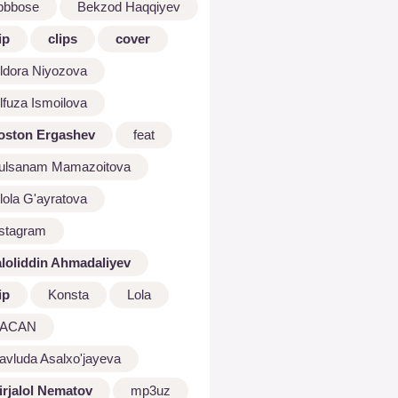
bbbose
Bekzod Haqqiyev
ip
clips
cover
ldora Niyozova
lfuza Ismoilova
oston Ergashev
feat
ulsanam Mamazoitova
lola G'ayratova
nstagram
aloliddin Ahmadaliyev
ip
Konsta
Lola
ACAN
avluda Asalxo'jayeva
irjalol Nematov
mp3uz