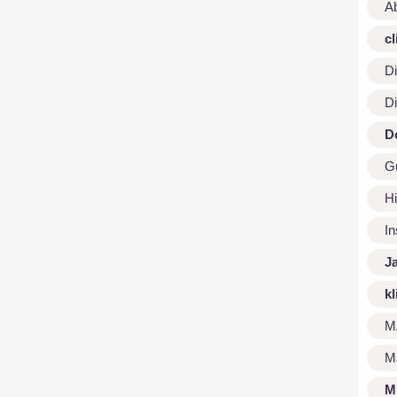
A
cl
Di
Di
D
G
Hi
I
J
kl
M
M
M