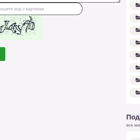
Под
все ме