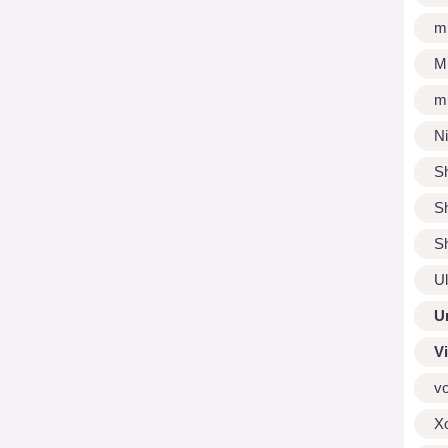
m
M
m
N
S
S
S
U
U
V
v
X