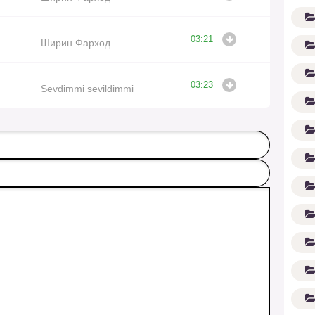
03:21
Ширин Фарход
03:23
Sevdimmi sevildimmi
G'