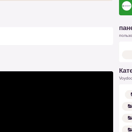
пан
польз
Кат
Voydod