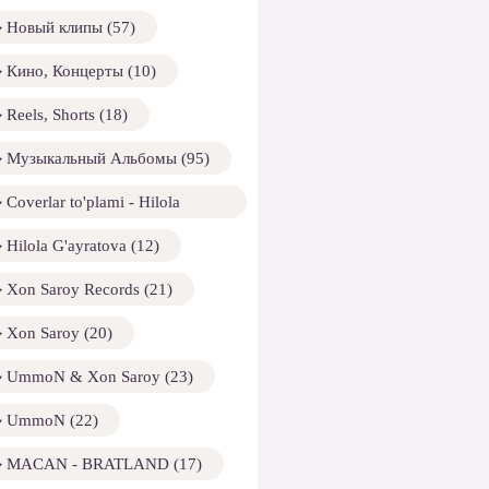
Новый клипы (57)
Кино, Концерты (10)
Reels, Shorts (18)
Музыкальный Альбомы (95)
Coverlar to'plami - Hilola
ayratova (13)
Hilola G'ayratova (12)
Xon Saroy Records (21)
Xon Saroy (20)
UmmoN & Xon Saroy (23)
UmmoN (22)
MACAN - BRATLAND (17)