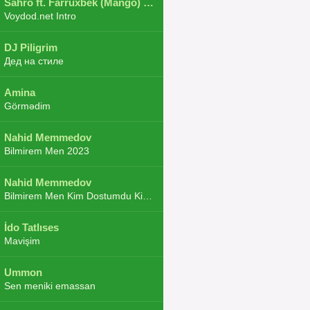
Sahro ft. Farruxbek (Mango) ft. Shaxboz ft. Navruz and Zarba ft. DJ.JoHa
Voydod.net Intro
DJ Piligrim
Дед на стиле
Amina
Görmədim
Nahid Memmedov
Bilmirem Men 2023
Nahid Memmedov
Bilmirem Men Kim Dostumdu Kim Duşmenim 2023
İdo Tatlıses
Mavişim
Ummon
Sen meniki emassan