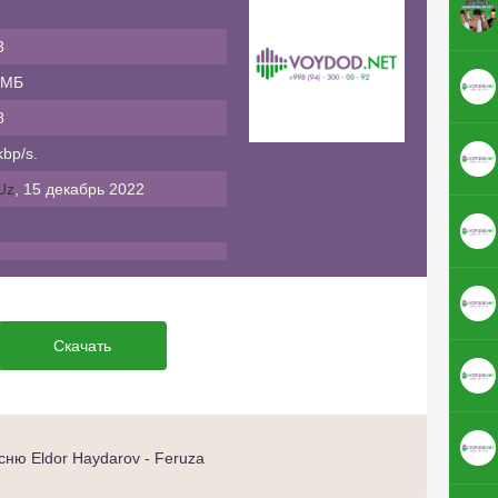
3
 МБ
8
bp/s.
Uz
, 15 декабрь 2022
Скачать
ню Eldor Haydarov - Feruza