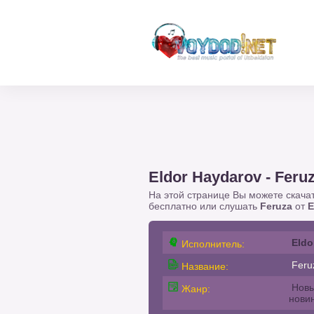
Eldor Haydarov - Feru
На этой странице Вы можете скача
бесплатно или слушать
Feruza
от
E
Eldo
Исполнитель:
Feru
Название:
Новы
Жанр:
нови