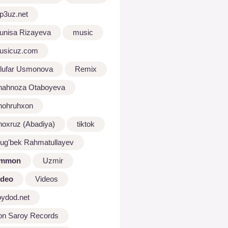
p3uz.net
unisa Rizayeva
music
usicuz.com
ilufar Usmonova
Remix
hahnoza Otaboyeva
hohruhxon
hoxruz (Abadiya)
tiktok
lug'bek Rahmatullayev
mmon
Uzmir
ideo
Videos
oydod.net
on Saroy Records