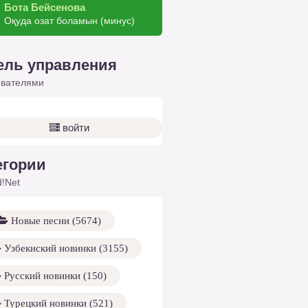
Бота Бейсенова
Оқуда озат боламын (минус)
ель управления
ователями
войти
егории
!Net
Новые песни (5674)
Узбекиский новинки (3155)
Русский новинки (150)
Турецкий новинки (521)