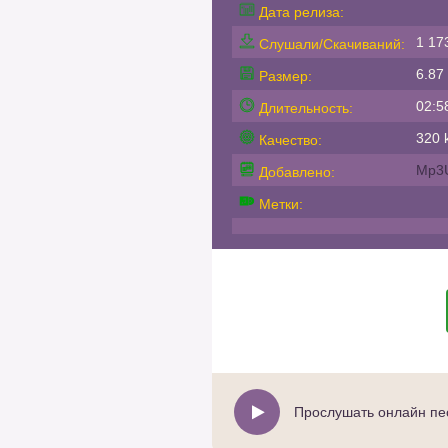
Дата релиза:
1 17
Слушали/Скачиваний:
6.87
Размер:
02:5
Длительность:
320 k
Качество:
Mp3
Добавлено:
Метки:
Прослушать онлайн пес