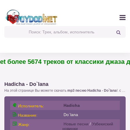
t более 5674 треков от классики джаза до
Hadicha - Do`lana
На этой странице Вы можете скачать
mp3 песню Hadicha - Do`lana
!. с размером 6.68 бесплатно или слушать
Hadicha
Исполнитель:
Do`lana
Название:
Новые песни
/
Узбекиский
Жанр:
новинки