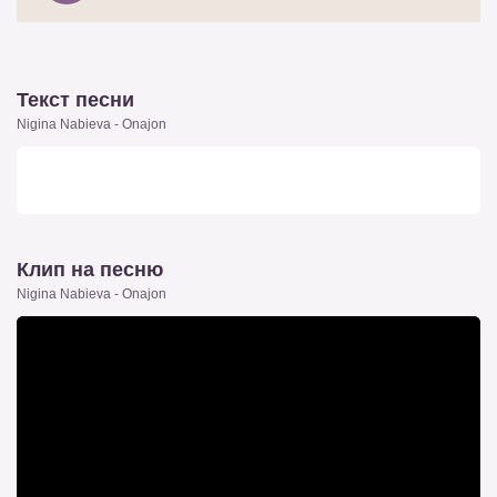
Текст песни
Nigina Nabieva - Onajon
Клип на песню
Nigina Nabieva - Onajon