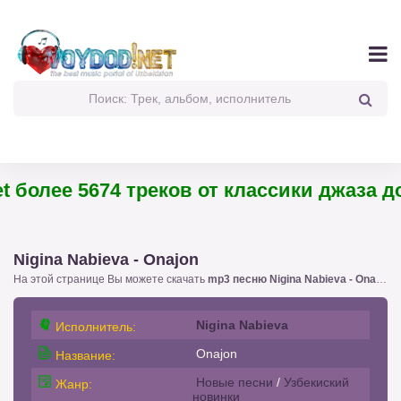
 более 5674 треков от классики джаза до 
Nigina Nabieva - Onajon
На этой странице Вы можете скачать
mp3 песню Nigina Nabieva - Onajon
!
Nigina Nabieva
Исполнитель:
Onajon
Название:
Новые песни
/
Узбекиский
Жанр:
новинки