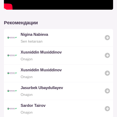
Рекомендации
Nigina Nabieva
Sen ketarsan
Xusniddin Muxiddinov
Onajon
Xusniddin Muxiddinov
Onajon
Jasurbek Ubaydullayev
Onajon
Sardor Tairov
Onajon