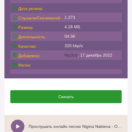
Дата релиза:
1 273
Слушали/Скачиваний:
4.28 МБ
Размер:
04:36
Длительность:
320 kbp/s.
Качество:
Mp3Uz
, 17 декабрь 2022
Добавлено:
Метки:
Скачать
Прослушать онлайн песню Nigina Nabieva - Onajon