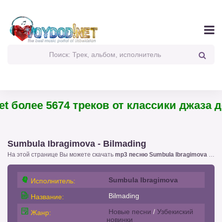
 более 5674 треков от классики джаза до
Sumbula Ibragimova - Bilmading
На этой странице Вы можете скачать
mp3 песню Sumbula Ibragimova - Bilmading
Sumbula Ibragimova
Исполнитель:
Bilmading
Название:
Новые песни
/
Узбекиский
Жанр:
новинки