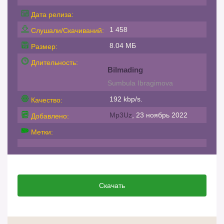
Дата релиза:
1 458
Слушали/Скачиваний:
8.04 МБ
Размер:
Длительность:
Bilmading
Sumbula Ibragimova
192 kbp/s.
Качество:
Mp3Uz
, 23 ноябрь 2022
Добавлено:
Метки:
Скачать