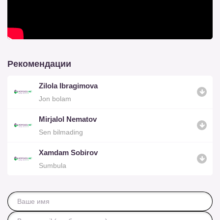
Рекомендации
Zilola Ibragimova
Jon bolam
Mirjalol Nematov
Sen bilmading
Xamdam Sobirov
Sumbula