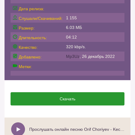
Дата релиза:
1 155
Слушали/Скачиваний:
6.03 МБ
Размер:
04:12
Длительность:
320 kbp/s.
Качество:
Mp3Uz
, 26 декабрь 2022
Добавлено:
Метки:
Скачать
Прослушать онлайн песню Orif Choriyev - Kechir