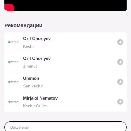
Рекомендации
Orif Choriyev
Kechir
Orif Choriyev
1 minut
Ummon
Sen kechir
Mirjalol Nematov
Kechir Gulim