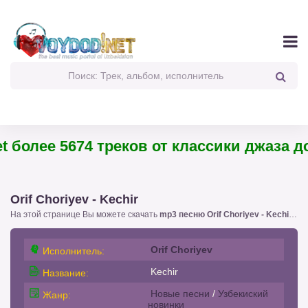
 более 5674 треков от классики джаза до 
Orif Choriyev - Kechir
На этой странице Вы можете скачать
mp3 песню Orif Choriyev - Kechir
!. 
Orif Choriyev
Исполнитель:
Kechir
Название:
Новые песни
/
Узбекиский
Жанр:
новинки