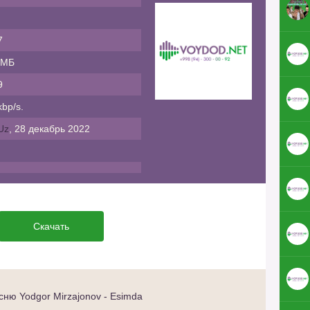
7
 МБ
9
bp/s.
Uz
, 28 декабрь 2022
Скачать
ню Yodgor Mirzajonov - Esimda