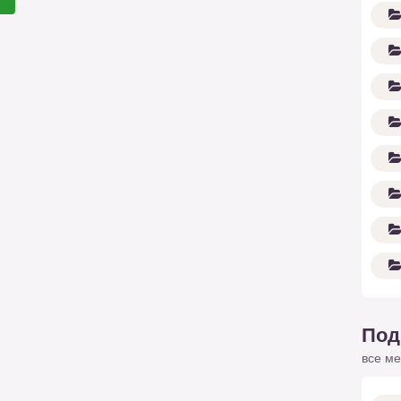
Под
все ме