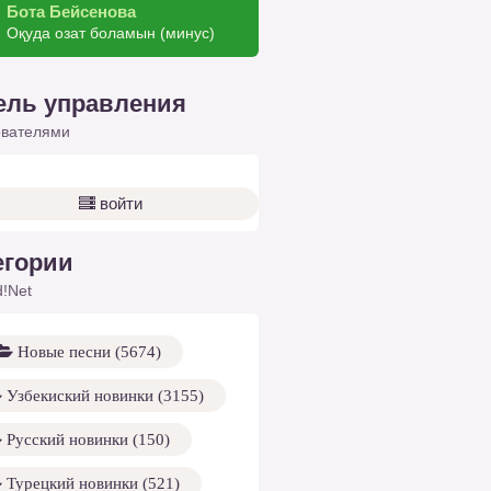
Бота Бейсенова
Оқуда озат боламын (минус)
ель управления
ователями
войти
егории
!Net
Новые песни (5674)
Узбекиский новинки (3155)
Русский новинки (150)
Турецкий новинки (521)