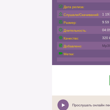
Дата релиза:
1 19
Слушали/Скачиваний:
9.59
Размер:
04:0
Длительность:
320 k
Качество:
Mp3
Добавлено:
Метки:
Прослушать онлайн пес