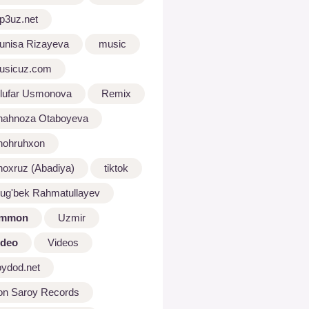
p3uz.net
unisa Rizayeva
music
usicuz.com
ilufar Usmonova
Remix
hahnoza Otaboyeva
hohruhxon
hoxruz (Abadiya)
tiktok
lug'bek Rahmatullayev
mmon
Uzmir
ideo
Videos
oydod.net
on Saroy Records