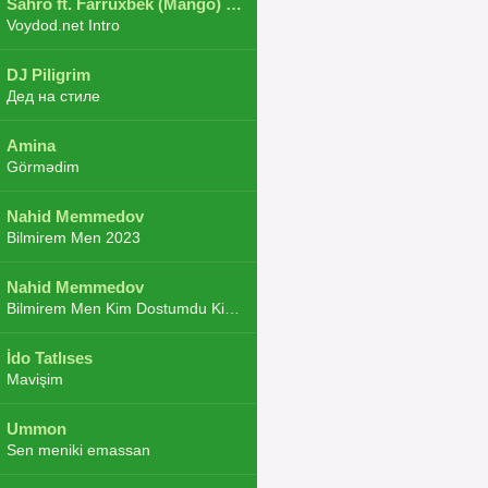
Sahro ft. Farruxbek (Mango) ft. Shaxboz ft. Navruz and Zarba ft. DJ.JoHa
Voydod.net Intro
DJ Piligrim
Дед на стиле
Amina
Görmədim
Nahid Memmedov
Bilmirem Men 2023
Nahid Memmedov
Bilmirem Men Kim Dostumdu Kim Duşmenim 2023
İdo Tatlıses
Mavişim
Ummon
Sen meniki emassan