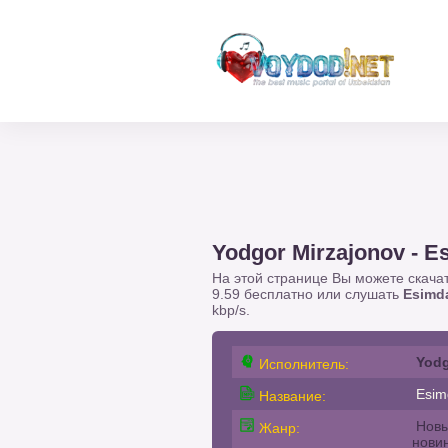
Yodgor Mirzajonov - E
На этой странице Вы можете скача
9.59 бесплатно или слушать
Esimd
kbp/s.
Yodg
Исполнитель:
Esim
Название:
Новы
Жанр:
нови