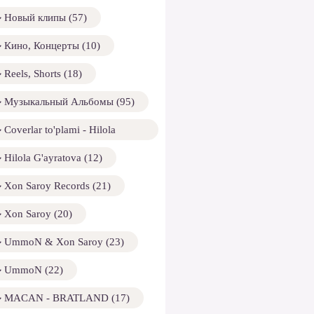
Новый клипы (57)
Кино, Концерты (10)
Reels, Shorts (18)
Музыкальный Альбомы (95)
Coverlar to'plami - Hilola
ayratova (13)
Hilola G'ayratova (12)
Xon Saroy Records (21)
Xon Saroy (20)
UmmoN & Xon Saroy (23)
UmmoN (22)
MACAN - BRATLAND (17)