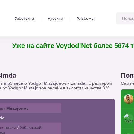
Узбекский
Русский
Альбомы
Уже на сайте Voydod!Net более 5674 
simda
Поп
ть
mp3 песню Yodgor Mirzajonov - Esimda
!. с размером
Самые
a
от
Yodgor Mirzajonov
онлайн в высоком качестве 320
or Mirzajonov
da
е песни
/
Узбекиский
нки