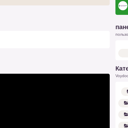
пан
польз
Кат
Voydod