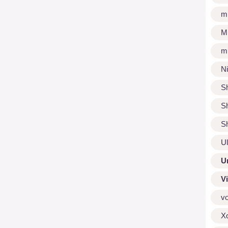
m
M
m
N
S
S
S
U
U
V
v
X