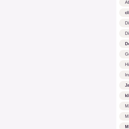
A
cl
Di
Di
D
G
Hi
I
J
kl
M
M
M