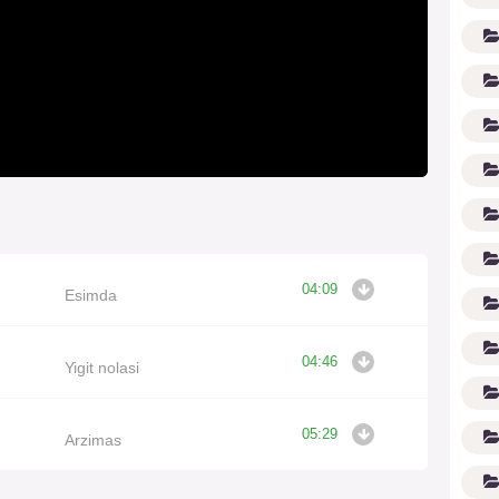
04:09
(1
Esimda
04:46
Yigit nolasi
05:29
Arzimas