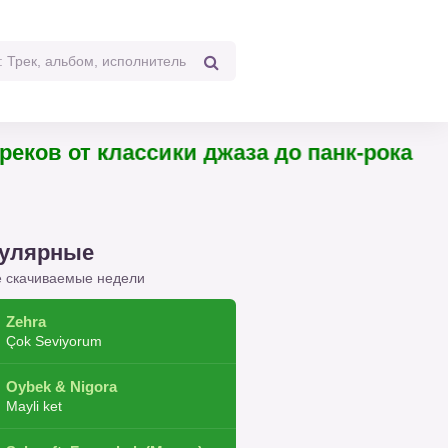
треков от классики джаза до панк-рока
улярные
 скачиваемые недели
Zehra
Çok Seviyorum
Oybek & Nigora
Mayli ket