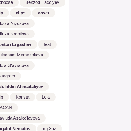
bbbose
Bekzod Haqqiyev
ip
clips
cover
ldora Niyozova
lfuza Ismoilova
oston Ergashev
feat
ulsanam Mamazoitova
lola G'ayratova
nstagram
aloliddin Ahmadaliyev
ip
Konsta
Lola
ACAN
avluda Asalxo'jayeva
irjalol Nematov
mp3uz