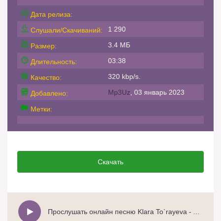
Дата релиза:
1 290
Слушали/Скачиваний:
3.4 МБ
Размер:
03:38
Длительность:
320 kbp/s.
Качество:
Mp3Uz
, 03 январь 2023
Добавлено:
Метки:
Скачать
Прослушать онлайн песню Klara To`rayeva - Azizim