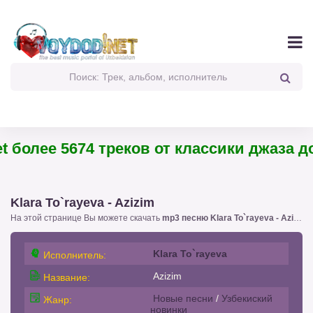
 более 5674 треков от классики джаза до 
Klara To`rayeva - Azizim
На этой странице Вы можете скачать
mp3 песню Klara To`rayeva - Azizim
!
Klara To`rayeva
Исполнитель:
Azizim
Название:
Новые песни
/
Узбекиский
Жанр:
новинки