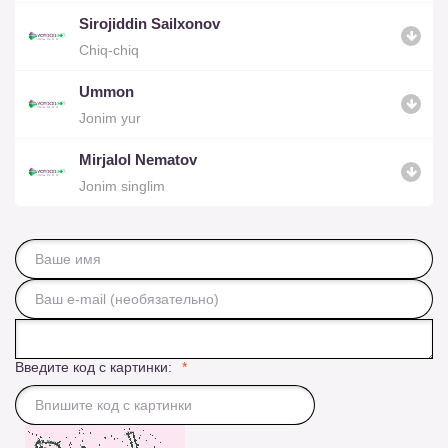
Sirojiddin Sailxonov
Chiq-chiq
Ummon
Jonim yur
Mirjalol Nematov
Jonim singlim
Введите код с картинки: