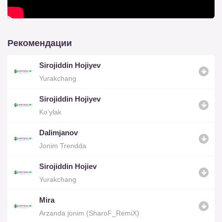
Рекомендации
Sirojiddin Hojiyev
Yurakchang
Sirojiddin Hojiyev
Ko‘ylak
Dalimjanov
Jonim Trendda
Sirojiddin Hojiev
Yurakchang
Mira
Arzanda jonim (SharoF_RemiX)