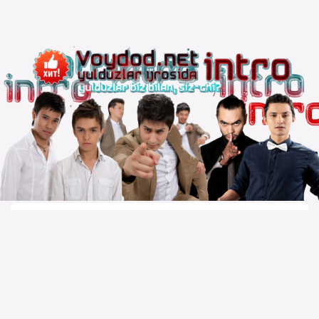
Copyright © 2010 – 2026 Powered by
Voydod Team
–
Премьеры всегда можно найти!
Вопросы, жалобы и сотрудничество:
Телеграм:
@solnazar
Телефон:
+998 (94) 300 - 00 - 92