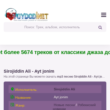
 более 5674 треков от классики джаза до 
Sirojiddin Ali - Ayt jonim
На этой странице Вы можете скачать
mp3 песню Sirojiddin Ali - Ayt jonim
!
Sirojiddin Ali
Исполнитель:
Ayt jonim
Название:
Новые песни
/
Узбекиский
Жанр:
новинки