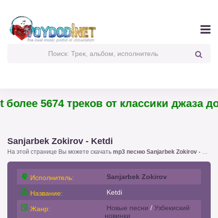
 более 5674 треков от классики джаза до 
Sanjarbek Zokirov - Ketdi
На этой странице Вы можете скачать
mp3 песню Sanjarbek Zokirov - Ketdi
Sanjarbek Zokirov
Исполнитель:
Ketdi
Название:
Новые песни
/
Узбекиский
Жанр:
новинки