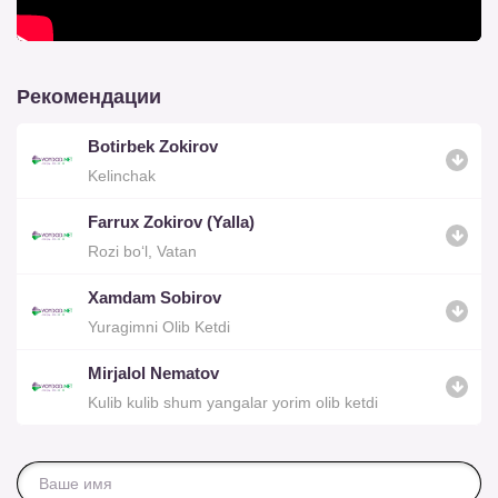
Рекомендации
Botirbek Zokirov
Kelinchak
Farrux Zokirov (Yalla)
Rozi bo‘l, Vatan
Xamdam Sobirov
Yuragimni Olib Ketdi
Mirjalol Nematov
Kulib kulib shum yangalar yorim olib ketdi