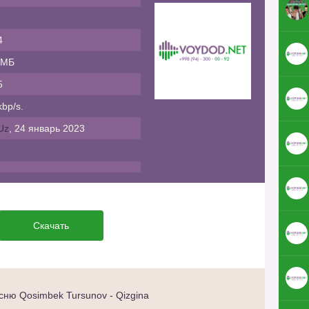
4
 МБ
5
bp/s.
Uz
, 24 январь 2023
Скачать
ню Qosimbek Tursunov - Qizgina