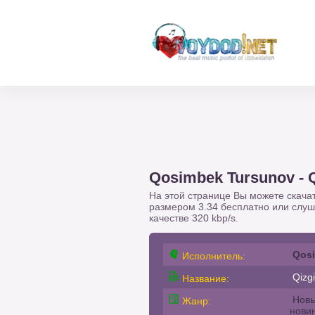
Qosimbek Tursunov - 
На этой странице Вы можете скача
размером 3.34 бесплатно или слу
качестве 320 kbp/s.
Qos
Исполнитель:
Qizg
Название:
Новы
Жанр:
нови