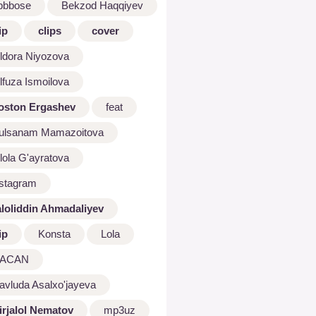
bbbose
Bekzod Haqqiyev
ip
clips
cover
ldora Niyozova
lfuza Ismoilova
oston Ergashev
feat
ulsanam Mamazoitova
lola G'ayratova
nstagram
aloliddin Ahmadaliyev
ip
Konsta
Lola
ACAN
avluda Asalxo'jayeva
irjalol Nematov
mp3uz