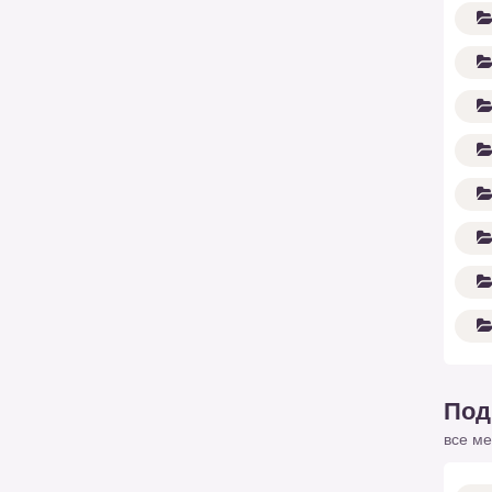
Под
все ме