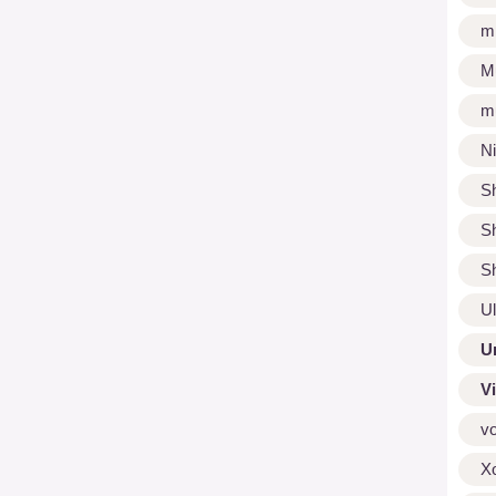
m
M
m
N
S
S
S
U
U
V
v
X