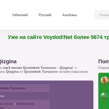
Узбекский
Русский
Альбомы
Уже на сайте Voydod!Net более 5674
Qizgina
Поп
ть
mp3 песню Qosimbek Tursunov - Qizgina
!. с
Самые
шать
Qizgina
от
Qosimbek Tursunov
онлайн в высоком
imbek Tursunov
ina
е песни
/
Узбекиский
нки