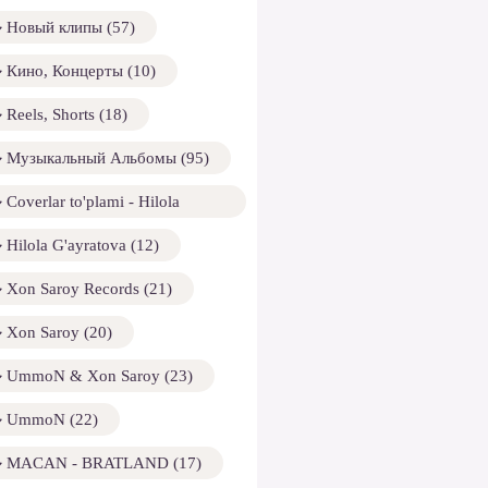
Новый клипы (57)
Кино, Концерты (10)
Reels, Shorts (18)
Музыкальный Альбомы (95)
Coverlar to'plami - Hilola
ayratova (13)
Hilola G'ayratova (12)
Xon Saroy Records (21)
Xon Saroy (20)
UmmoN & Xon Saroy (23)
UmmoN (22)
MACAN - BRATLAND (17)