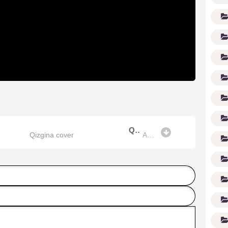
Qizgina cover
(1
Qizgina cover
Akbar Sodiqov