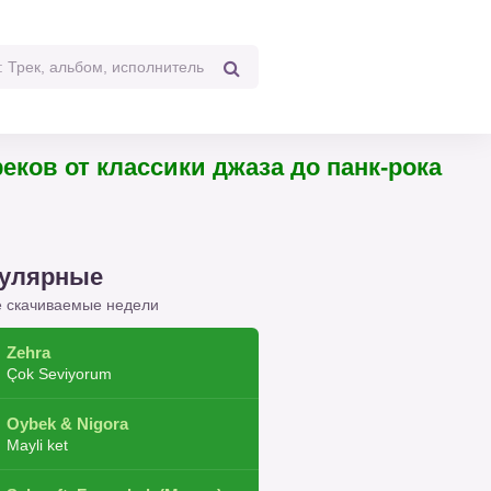
 треков от классики джаза до панк-рока
улярные
 скачиваемые недели
Zehra
Çok Seviyorum
Oybek & Nigora
Mayli ket