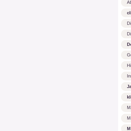
A
cl
Di
Di
D
G
Hi
I
J
kl
M
M
M