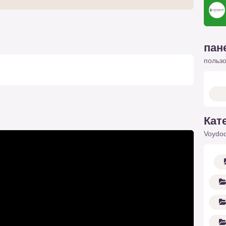
пан
польз
Кат
Voydod