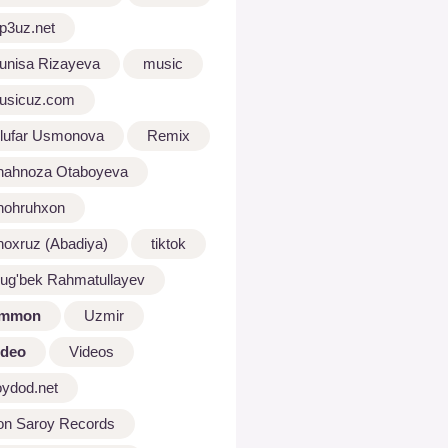
p3uz.net
unisa Rizayeva
music
usicuz.com
ilufar Usmonova
Remix
hahnoza Otaboyeva
hohruhxon
hoxruz (Abadiya)
tiktok
lug'bek Rahmatullayev
mmon
Uzmir
ideo
Videos
oydod.net
on Saroy Records