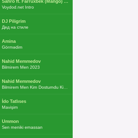
Sahro ft. Farruxbek (Mango) ft. Shaxboz ft. Navruz and Zarba ft. DJ.JoHa
Voydod.net Intro
DJ Piligrim
Дед на стиле
Amina
Görmədim
Nahid Memmedov
Bilmirem Men 2023
Nahid Memmedov
Bilmirem Men Kim Dostumdu Kim Duşmenim 2023
İdo Tatlıses
Mavişim
Ummon
Sen meniki emassan