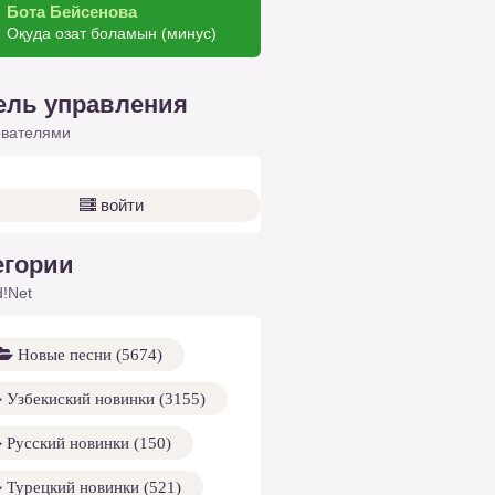
Бота Бейсенова
Оқуда озат боламын (минус)
ель управления
ователями
войти
егории
!Net
Новые песни (5674)
Узбекиский новинки (3155)
Русский новинки (150)
Турецкий новинки (521)