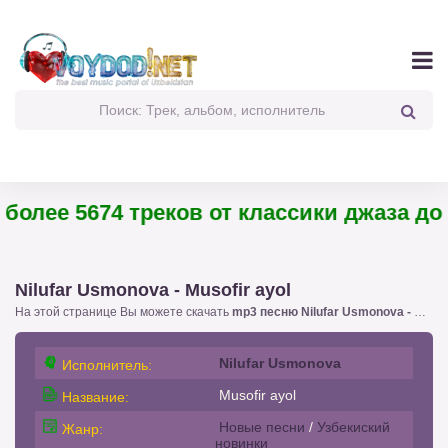
олее 5674 треков от классики джаза до п
Nilufar Usmonova - Musofir ayol
На этой странице Вы можете скачать
mp3 песню Nilufar Usmonova - Musofir ayol
Nilufar Usmonova
Исполнитель:
Musofir ayol
Название:
Новые песни
/
Узбекиский
Жанр:
новинки