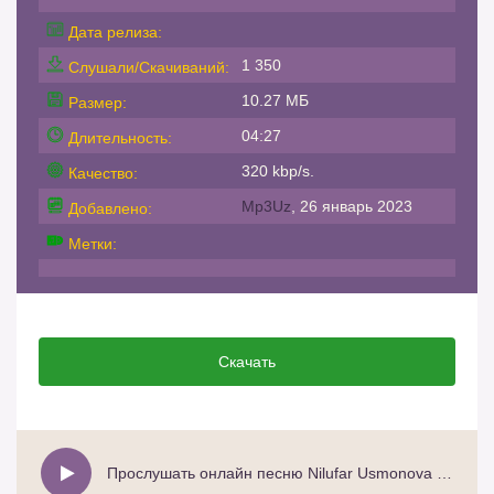
Дата релиза:
1 350
Слушали/Скачиваний:
10.27 МБ
Размер:
04:27
Длительность:
320 kbp/s.
Качество:
Mp3Uz
, 26 январь 2023
Добавлено:
Метки:
Скачать
Прослушать онлайн песню Nilufar Usmonova - Musofir ayol