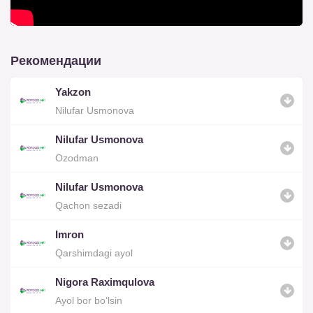
Рекомендации
Yakzon
Nilufar Usmonova
Nilufar Usmonova
Ozodman
Nilufar Usmonova
Qachon sezadi
Imron
Qarshimdagi ayol
Nigora Raximqulova
Ayol bor bo‘lsin