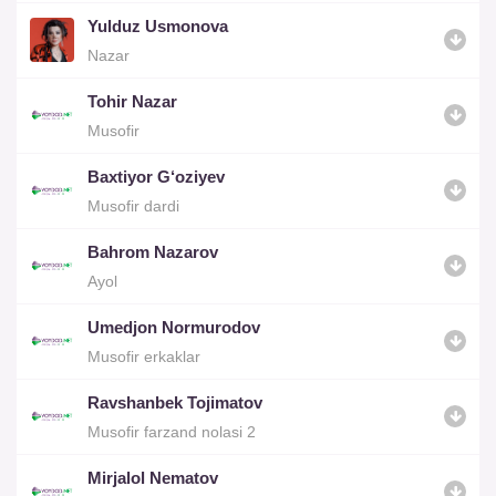
Yulduz Usmonova
Nazar
Tohir Nazar
Musofir
Baxtiyor G‘oziyev
Musofir dardi
Bahrom Nazarov
Ayol
Umedjon Normurodov
Musofir erkaklar
Ravshanbek Tojimatov
Musofir farzand nolasi 2
Mirjalol Nematov