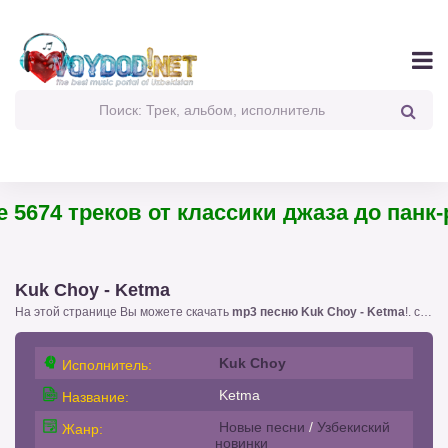
5674 треков от классики джаза до панк-р
Kuk Choy - Ketma
На этой странице Вы можете скачать
mp3 песню Kuk Choy - Ketma
!. с размером 3.13 бесплатно или слушать
Kuk Choy
Исполнитель:
Ketma
Название:
Новые песни
/
Узбекиский
Жанр:
новинки