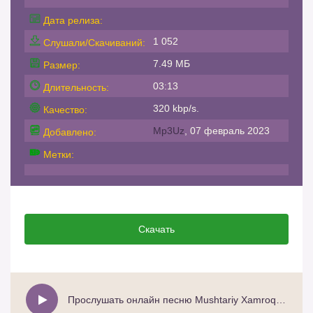
Дата релиза:
1 052
Слушали/Скачиваний:
7.49 МБ
Размер:
03:13
Длительность:
320 kbp/s.
Качество:
Mp3Uz
, 07 февраль 2023
Добавлено:
Метки:
Скачать
Прослушать онлайн песню Mushtariy Xamroqulova - Yuragim