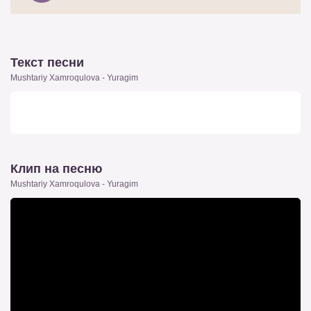
Текст песни
Mushtariy Xamroqulova - Yuragim
Клип на песню
Mushtariy Xamroqulova - Yuragim