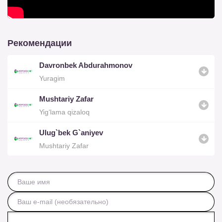
Рекомендации
Davronbek Abdurahmonov
Yuragim
Mushtariy Zafar
Yig‘lama qizaloq
Ulug`bek G`aniyev
Mushtariy Zafar