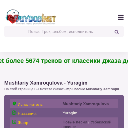
 более 5674 треков от классики джаза до
Mushtariy Xamroqulova - Yuragim
На этой странице Вы можете скачать
mp3 песню Mushtariy Xamroqulova - Yuragim
Mushtariy Xamroqulova
Исполнитель:
Yuragim
Название:
Новые песни
/
Узбекиский
Жанр:
новинки