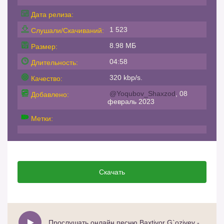
Дата релиза:
1 523
Слушали/Скачиваний:
8.98 МБ
Размер:
04:58
Длительность:
320 kbp/s.
Качество:
@Yoqubov_Shaxzod
, 08
Добавлено:
февраль 2023
Метки:
Скачать
Прослушать онлайн песню Baxtiyor G`oziyev - Bilmaysan Onam