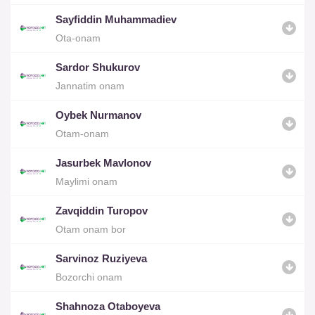
Sayfiddin Muhammadiev
Ota-onam
Sardor Shukurov
Jannatim onam
Oybek Nurmanov
Otam-onam
Jasurbek Mavlonov
Maylimi onam
Zavqiddin Turopov
Otam onam bor
Sarvinoz Ruziyeva
Bozorchi onam
Shahnoza Otaboyeva