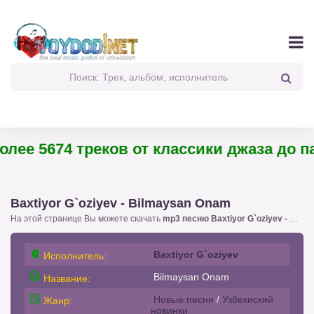
ее 5674 треков от классики джаза до пан
Baxtiyor G`oziyev - Bilmaysan Onam
На этой странице Вы можете скачать
mp3 песню Baxtiyor G`oziyev - Bilmaysan Onam
Baxtiyor G`oziyev
Исполнитель:
Bilmaysan Onam
Название:
Новые песни
/
Узбекиский
Жанр:
новинки