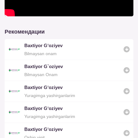
Рекомендации
Baxtiyor G‘oziyev
Bilmaysan onam
Baxtiyor G`oziyev
Bilmaysan Onam
Baxtiyor G‘oziyev
Yuragimga yashirganlarim
Baxtiyor G‘oziyev
Yuragimga yashirganlarim
Baxtiyor G‘oziyev
Oshiq yigit