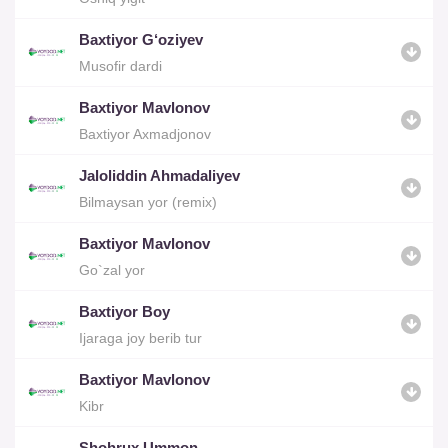
Baxtiyor G‘oziyev
Musofir dardi
Baxtiyor Mavlonov
Baxtiyor Axmadjonov
Jaloliddin Ahmadaliyev
Bilmaysan yor (remix)
Baxtiyor Mavlonov
Go`zal yor
Baxtiyor Boy
Ijaraga joy berib tur
Baxtiyor Mavlonov
Kibr
Shohrux Ummon