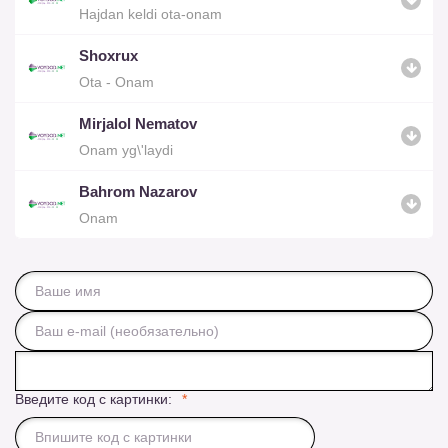
Hajdan keldi ota-onam
Shoxrux
Ota - Onam
Mirjalol Nematov
Onam yg\'laydi
Bahrom Nazarov
Onam
Введите код с картинки: