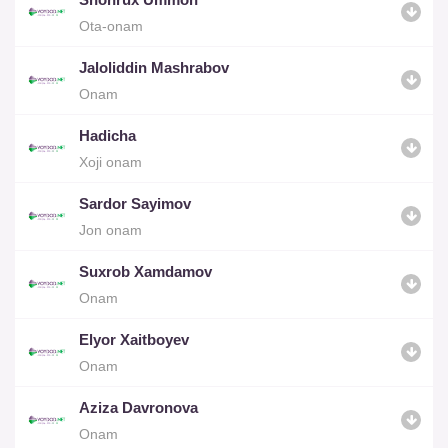
Ota-onam
Jaloliddin Mashrabov
Onam
Hadicha
Xoji onam
Sardor Sayimov
Jon onam
Suxrob Xamdamov
Onam
Elyor Xaitboyev
Onam
Aziza Davronova
Onam