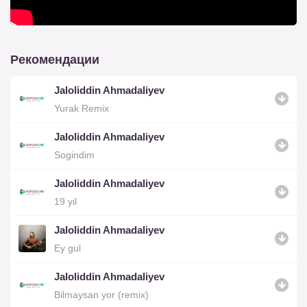
Рекомендации
Jaloliddin Ahmadaliyev
Yurak Remix
Jaloliddin Ahmadaliyev
Sogindim
Jaloliddin Ahmadaliyev
19 yil
Jaloliddin Ahmadaliyev
Ey gul
Jaloliddin Ahmadaliyev
Bilmaysan yor (remix)