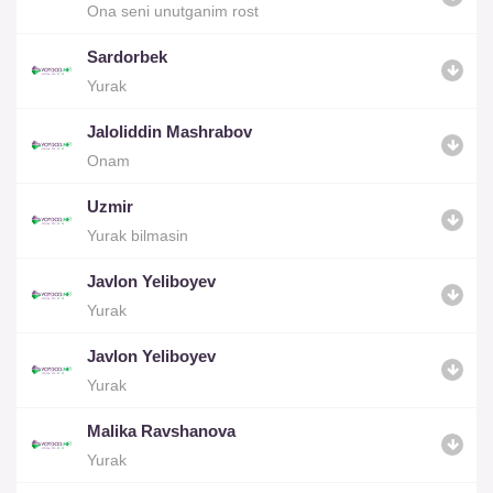
Ona seni unutganim rost
Sardorbek
Yurak
Jaloliddin Mashrabov
Onam
Uzmir
Yurak bilmasin
Javlon Yeliboyev
Yurak
Javlon Yeliboyev
Yurak
Malika Ravshanova
Yurak