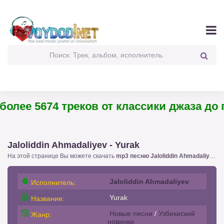
олее 5674 треков от классики джаза до па
Jaloliddin Ahmadaliyev - Yurak
На этой странице Вы можете скачать
mp3 песню Jaloliddin Ahmadaliyev - Yurak
Jaloliddin Ahmadaliyev
Исполнитель:
Yurak
Название:
Новые песни
/
Узбекиский
Жанр:
новинки