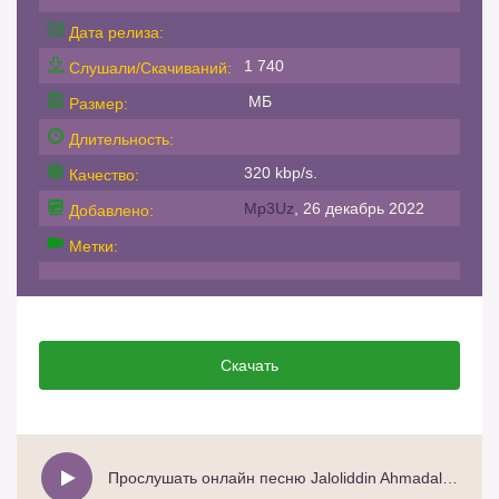
Дата релиза:
1 740
Слушали/Скачиваний:
МБ
Размер:
Длительность:
320 kbp/s.
Качество:
Mp3Uz
, 26 декабрь 2022
Добавлено:
Метки:
Скачать
Прослушать онлайн песню Jaloliddin Ahmadaliyev - Yurak