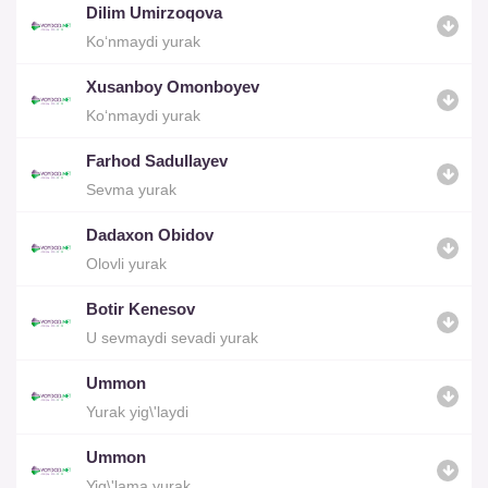
Dilim Umirzoqova
Ko‘nmaydi yurak
Xusanboy Omonboyev
Ko‘nmaydi yurak
Farhod Sadullayev
Sevma yurak
Dadaxon Obidov
Olovli yurak
Botir Kenesov
U sevmaydi sevadi yurak
Ummon
Yurak yig\'laydi
Ummon
Yig\'lama yurak