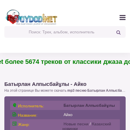
 более 5674 треков от классики джаза до
Батырлан Алпысбайұлы - Айко
На этой странице Вы можете скачать
mp3 песню Батырлан Алпысбайұлы - Айко
Батырлан Алпысбайұлы
Исполнитель:
Айко
Название:
Новые песни
/
Казахский
Жанр:
новинки