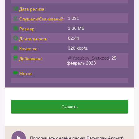
Дата релиза:
1 091
Слушали/Скачиваний:
3.36 МБ
Размер:
02:44
Длительность:
320 kbp/s.
Качество:
@Yoqubov_Shaxzod
, 25
Добавлено:
февраль 2023
Метки:
Скачать
Прослушать онлайн песню Батырлан Алпысбайұлы - Айко