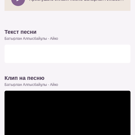
Текст песни
Батырлан Алпысбайұлы - Айко
Клип на песню
Батырлан Алпысбайұлы - Айко