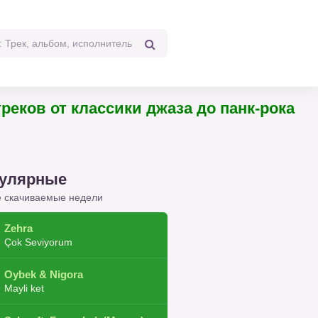
ов от классики джаза до панк-рока
улярные
 скачиваемые недели
Zehra
Çok Seviyorum
Oybek & Nigora
Mayli ket