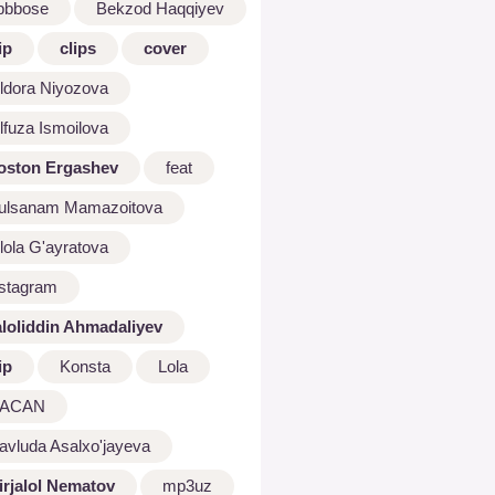
bbbose
Bekzod Haqqiyev
ip
clips
cover
ldora Niyozova
lfuza Ismoilova
oston Ergashev
feat
ulsanam Mamazoitova
lola G'ayratova
nstagram
aloliddin Ahmadaliyev
ip
Konsta
Lola
ACAN
avluda Asalxo'jayeva
irjalol Nematov
mp3uz