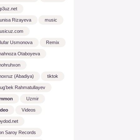
p3uz.net
unisa Rizayeva
music
usicuz.com
ilufar Usmonova
Remix
hahnoza Otaboyeva
hohruhxon
hoxruz (Abadiya)
tiktok
lug'bek Rahmatullayev
mmon
Uzmir
ideo
Videos
oydod.net
on Saroy Records