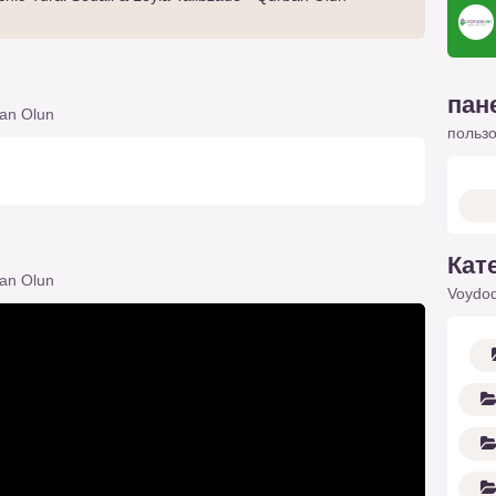
пан
ban Olun
польз
Кат
ban Olun
Voydod