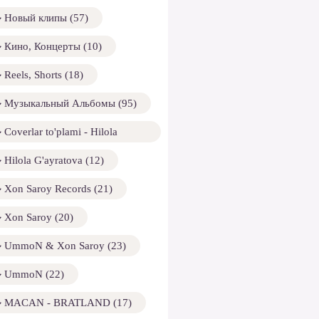
Новый клипы (57)
Кино, Концерты (10)
Reels, Shorts (18)
Музыкальный Альбомы (95)
Coverlar to'plami - Hilola
ayratova (13)
Hilola G'ayratova (12)
Xon Saroy Records (21)
Xon Saroy (20)
UmmoN & Xon Saroy (23)
UmmoN (22)
MACAN - BRATLAND (17)