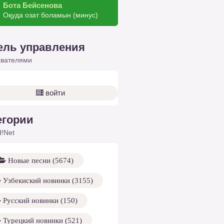
Бота Бейсенова
Оқуда озат боламын (минус)
ель управления
ователями
войти
егории
!Net
Новые песни (5674)
Узбекиский новинки (3155)
Русский новинки (150)
Турецкий новинки (521)