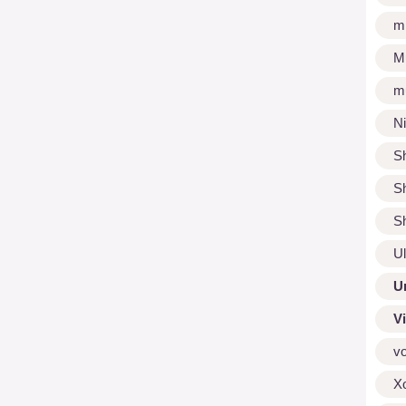
m
M
m
N
S
S
S
U
U
V
v
X