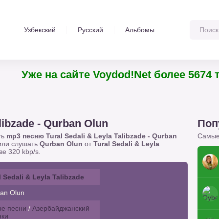
Узбекский
Русский
Альбомы
Уже на сайте Voydod!Net более 5674 трек
alibzade - Qurban Olun
Поп
ть
mp3 песню Tural Sedali & Leyla Talibzade - Qurban
Самые
 или слушать
Qurban Olun
от
Tural Sedali & Leyla
е 320 kbp/s.
l Sedali & Leyla Talibzade
an Olun
е песни
/
Азербайджанский
нки