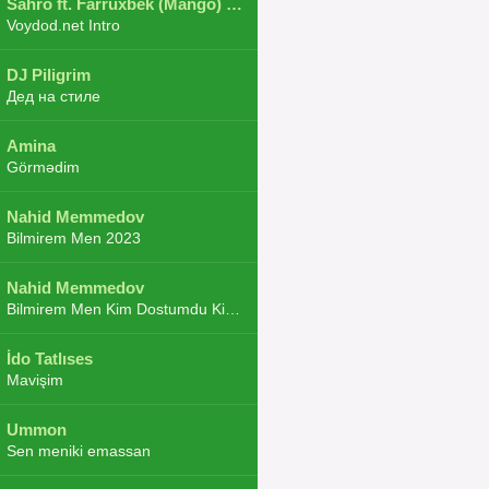
Sahro ft. Farruxbek (Mango) ft. Shaxboz ft. Navruz and Zarba ft. DJ.JoHa
Voydod.net Intro
DJ Piligrim
Дед на стиле
Amina
Görmədim
Nahid Memmedov
Bilmirem Men 2023
Nahid Memmedov
Bilmirem Men Kim Dostumdu Kim Duşmenim 2023
İdo Tatlıses
Mavişim
Ummon
Sen meniki emassan