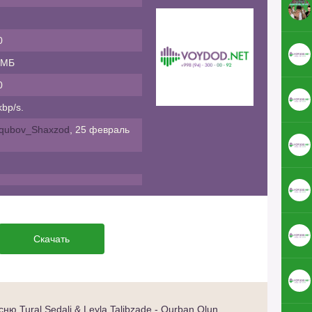
0
 МБ
0
bp/s.
qubov_Shaxzod
, 25 февраль
Скачать
ю Tural Sedali & Leyla Talibzade - Qurban Olun