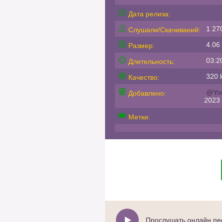
Дата релиза:
1 27
Слушали/Скачиваний:
4.06
Размер:
03:2
Длительность:
320 k
Качество:
@Yo
Добавлено:
2023
Метки:
Прослушать онлайн песн