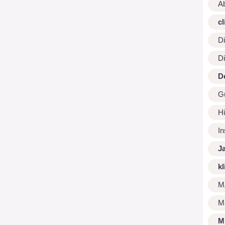
A
cl
Di
Di
D
G
Hi
I
J
kl
M
M
M