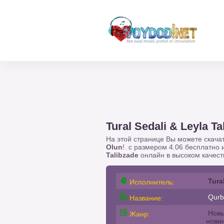
Tural Sedali & Leyla T
На этой странице Вы можете скача
Olun
!. с размером 4.06 бесплатно
Talibzade
онлайн в высоком качеств
Tura
Исполнитель:
Qurb
Название:
Новы
Жанр:
нови