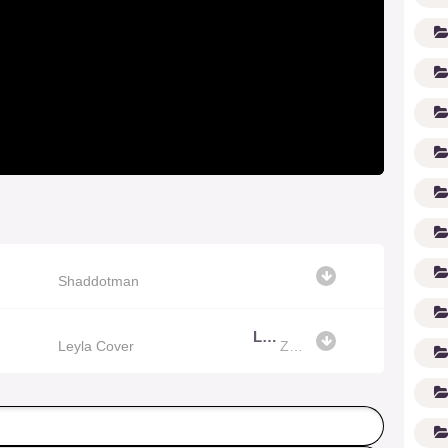
(1
Shaddotman
Leyla Cover
Leyla Cover
Zahida