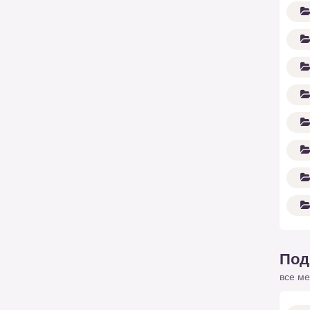
Под
все ме