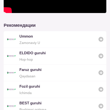
Рекомендации
Ummon
Zamonaviy U
ELDIDO guruhi
Hop-hop
Faruz guruhi
Qaydasan
Fozil guruhi
Ichimda
BEST guruhi
Boshimni qotirma