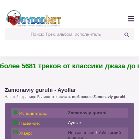
олее 5681 треков от классики джаза до па
Zamonaviy guruhi - Ayollar
На этой странице Вы можете скачать
mp3 песню Zamonaviy guruhi - Ayollar
Zamonaviy guruhi
Исполнитель:
Ayollar
Название:
Новые песни
/
Узбекиский
Жанр:
новинки