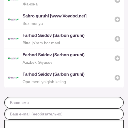
Жанона
Sahro guruhI [www.Voydod.net]
Bez menya
Farhod Saidov (Sarbon guruhi)
Bitta jo‘ram bor mani
Farhod Saidov (Sarbon guruhi)
Azizbek Giyasov
Farhod Saidov (Sarbon guruhi)
Opa meni yo‘qlab keling