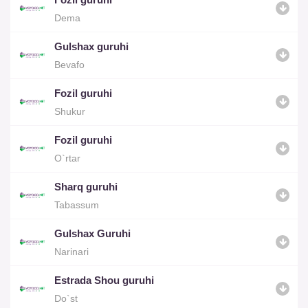
Dema
Gulshax guruhi
Bevafo
Fozil guruhi
Shukur
Fozil guruhi
O`rtar
Sharq guruhi
Tabassum
Gulshax Guruhi
Narinari
Estrada Shou guruhi
Do`st