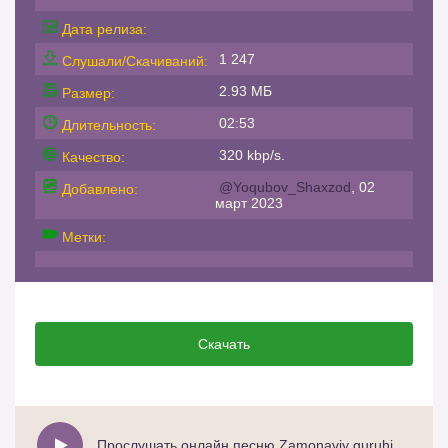
Дата релиза:
1 247
Слушали/Скачиваний:
2.93 МБ
Размер:
02:53
Длительность:
320 kbp/s.
Качество:
@Yoqubov_Shaxzod
, 02
Добавлено:
март 2023
Метки:
Скачать
Прослушать онлайн песню Zamonaviy guruhi - Ayollar