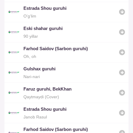
Estrada Shou guruhi
O‘g‘lim
Eski shahar guruhi
90 yillar
Farhod Saidov (Sarbon guruhi)
Oh, oh
Gulshax guruhi
Nari-nari
Faruz guruhi, BekKhan
Qaytmaydi (Cover)
Estrada Shou guruhi
Janob Rasul
Farhod Saidov (Sarbon guruhi)