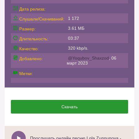
Дата релиза:
1 172
Слушали/Скачиваний:
3.61 МБ
Размер:
03:37
Длительность:
320 kbp/s.
Качество:
@Yoqubov_Shaxzod
, 06
Добавлено:
март 2023
Метки:
Скачать
Прослушать онлайн песню Lola Zunnunova - Habibilarim