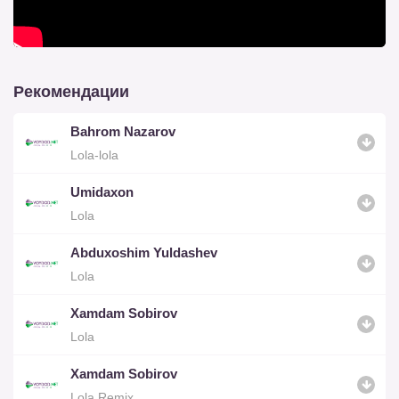
Рекомендации
Bahrom Nazarov
Lola-lola
Umidaxon
Lola
Abduxoshim Yuldashev
Lola
Xamdam Sobirov
Lola
Xamdam Sobirov
Lola Remix