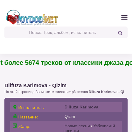
более 5674 треков от классики джаза до 
Dilfuza Karimova - Qizim
На этой странице Вы можете скачать
mp3 песню Dilfuza Karimova - Qizim
!
Dilfuza Karimova
Исполнитель:
Qizim
Название:
Новые песни
/
Узбекиский
Жанр:
новинки