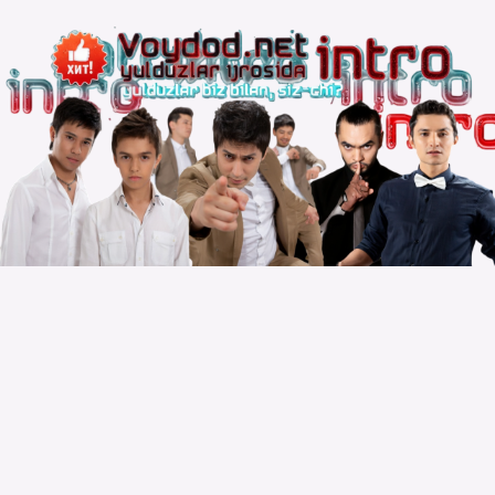
Copyright © 2010 – 2026 Powered by
Voydod Team
–
Премьеры всегда можно найти!
Вопросы, жалобы и сотрудничество:
Телеграм:
@solnazar
Телефон:
+998 (94) 300 - 00 - 92
| DMCA |
Правила |
Сайт для просмотра |
Реклама |
Размещение музыки |
Статистика сайта |