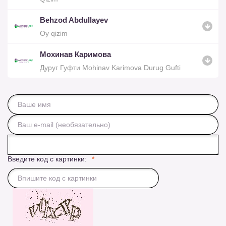
Behzod Abdullayev
Oy qizim
Мохинав Каримова
Дуруг Гуфти Mohinav Karimova Durug Gufti
Введите код с картинки: