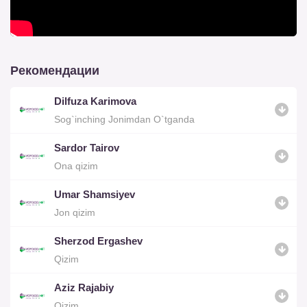
Рекомендации
Dilfuza Karimova
Sog`inching Jonimdan O`tganda
Sardor Tairov
Ona qizim
Umar Shamsiyev
Jon qizim
Sherzod Ergashev
Qizim
Aziz Rajabiy
Qizim