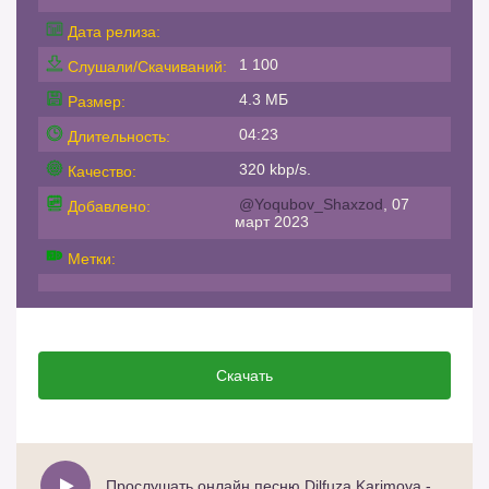
Дата релиза:
1 100
Слушали/Скачиваний:
4.3 МБ
Размер:
04:23
Длительность:
320 kbp/s.
Качество:
@Yoqubov_Shaxzod
, 07
Добавлено:
март 2023
Метки:
Скачать
Прослушать онлайн песню Dilfuza Karimova - Qizim