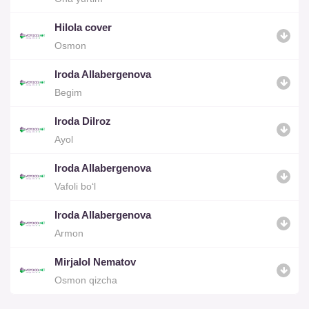
Hilola cover
Osmon
Iroda Allabergenova
Begim
Iroda Dilroz
Ayol
Iroda Allabergenova
Vafoli bo‘l
Iroda Allabergenova
Armon
Mirjalol Nematov
Osmon qizcha