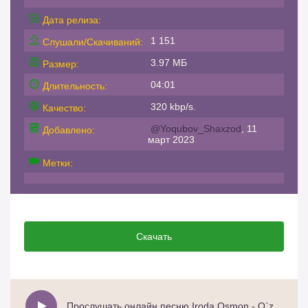
Дата релиза:
1 151
Слушали/Скачиваний:
3.97 МБ
Размер:
04:01
Длительность:
320 kbp/s.
Качество:
@Yoqubov_Shaxzod
, 11
Добавлено:
март 2023
Метки:
Скачать
Прослушать онлайн песню Iroda Osmon - O`zbekiston ona yurtim