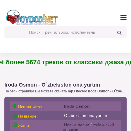
 более 5674 треков от классики джаза до 
Iroda Osmon - O`zbekiston ona yurtim
На этой странице Вы можете скачать
mp3 песню Iroda Osmon - O`zbekiston ona yurtim
Iroda Osmon
Исполнитель:
O`zbekiston ona yurtim
Название:
Новые песни
/
Узбекиский
Жанр:
новинки