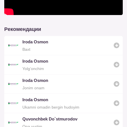
Рекомендации
Iroda Osmon
Baxt
Iroda Osmon
Yolg‘onchim
Iroda Osmon
Jonim onam
Iroda Osmon
Ukamni omadin bergin hudoyim
Quvonchbek Do`stmurodov
Ona yurtim