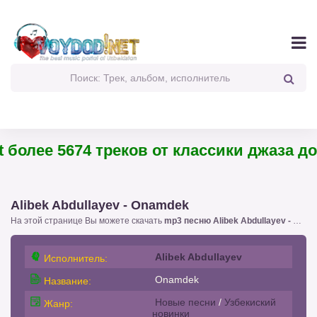
более 5674 треков от классики джаза до 
Alibek Abdullayev - Onamdek
На этой странице Вы можете скачать
mp3 песню Alibek Abdullayev - Onamdek
Alibek Abdullayev
Исполнитель:
Onamdek
Название:
Новые песни
/
Узбекиский
Жанр:
новинки