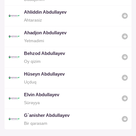
Ahliddin Abdullayev
Ahtarasiz
Ahadjon Abdullayev
Yetmadimi
Behzod Abdullayev
Oy qizim
Hüseyn Abdullayev
Uçduq
Elvin Abdullayev
Sürəyya
G`anisher Abdullayev
Bir qarasam