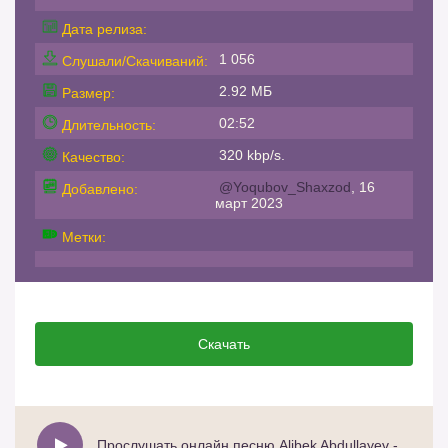
Дата релиза:
1 056
Слушали/Скачиваний:
2.92 МБ
Размер:
02:52
Длительность:
320 kbp/s.
Качество:
@Yoqubov_Shaxzod
, 16
Добавлено:
март 2023
Метки:
Скачать
Прослушать онлайн песню Alibek Abdullayev - Onamdek