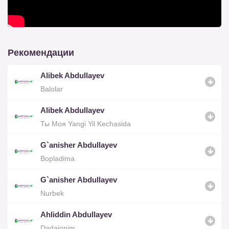
Рекомендации
Alibek Abdullayev
Balolar
Alibek Abdullayev
Ты Моя Yangi Yil Kechasida
G`anisher Abdullayev
Bopladima
G`anisher Abdullayev
Nurbek
Ahliddin Abdullayev
Dadajonim