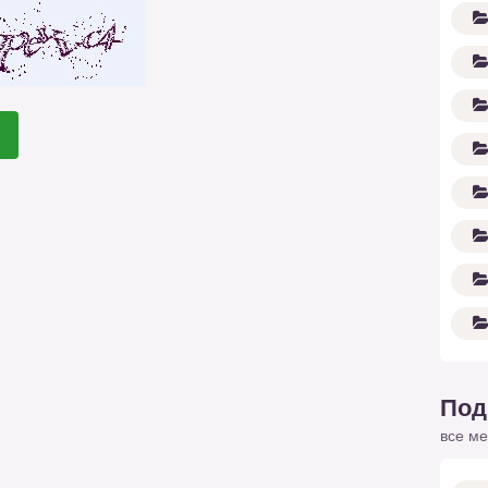
Под
все ме