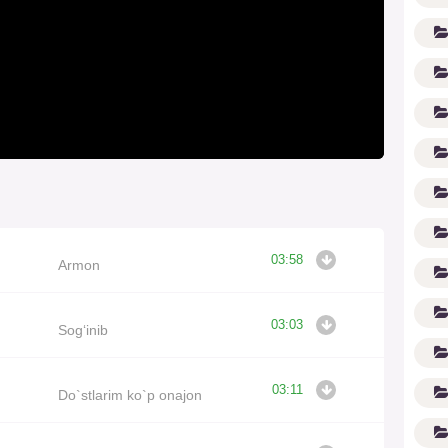
03:58
(1
Armon
03:03
Sog‘inib
03:11
Do`stlarim ko`p onajon