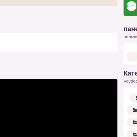
пан
польз
Кат
Voydod