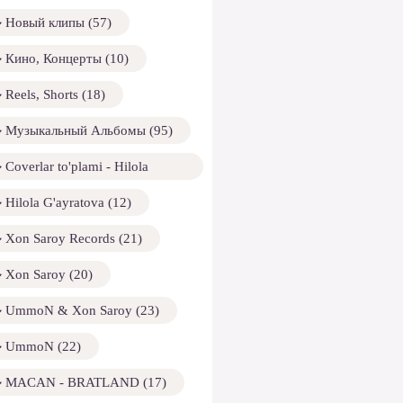
Новый клипы (57)
Кино, Концерты (10)
Reels, Shorts (18)
Музыкальный Альбомы (95)
Coverlar to'plami - Hilola
ayratova (13)
Hilola G'ayratova (12)
Xon Saroy Records (21)
Xon Saroy (20)
UmmoN & Xon Saroy (23)
UmmoN (22)
MACAN - BRATLAND (17)