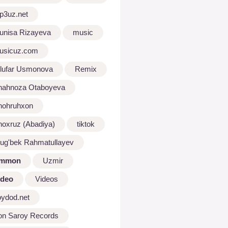
p3uz.net
unisa Rizayeva
music
usicuz.com
ilufar Usmonova
Remix
hahnoza Otaboyeva
hohruhxon
hoxruz (Abadiya)
tiktok
lug'bek Rahmatullayev
mmon
Uzmir
ideo
Videos
oydod.net
on Saroy Records