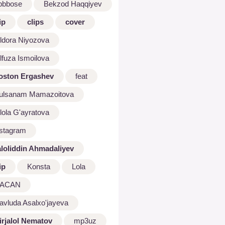
bbbose
Bekzod Haqqiyev
ip
clips
cover
ldora Niyozova
lfuza Ismoilova
oston Ergashev
feat
ulsanam Mamazoitova
lola G'ayratova
nstagram
aloliddin Ahmadaliyev
ip
Konsta
Lola
ACAN
avluda Asalxo'jayeva
irjalol Nematov
mp3uz