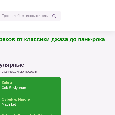
 треков от классики джаза до панк-рока
улярные
 скачиваемые недели
Zehra
Çok Seviyorum
Oybek & Nigora
Mayli ket