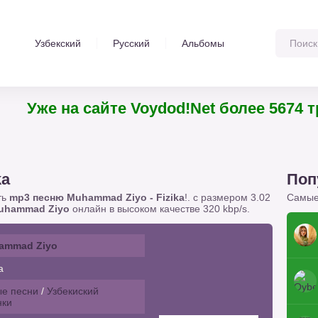
Узбекский
Русский
Альбомы
Уже на сайте Voydod!Net более 5674
ka
Поп
ть
mp3 песню Muhammad Ziyo - Fizika
!. с размером 3.02
Самые
uhammad Ziyo
онлайн в высоком качестве 320 kbp/s.
ammad Ziyo
a
е песни
/
Узбекиский
нки