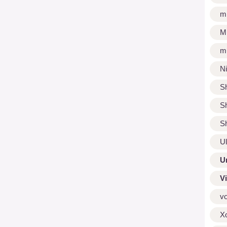
m
M
m
N
S
S
S
U
U
V
v
X