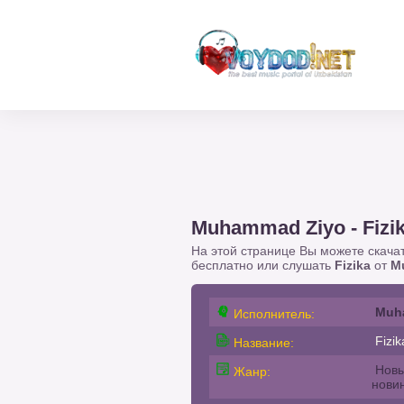
Muhammad Ziyo - Fizi
На этой странице Вы можете скача
бесплатно или слушать
Fizika
от
M
Muh
Исполнитель:
Fizik
Название:
Новы
Жанр:
нови