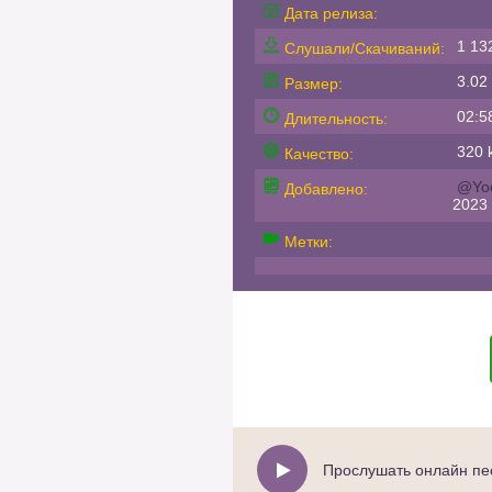
Дата релиза:
1 13
Слушали/Скачиваний:
3.02
Размер:
02:5
Длительность:
320 k
Качество:
@Yo
Добавлено:
2023
Метки:
Прослушать онлайн пе