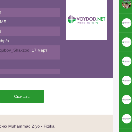
2
 МБ
8
bp/s.
qubov_Shaxzod
, 17 март
Скачать
сню Muhammad Ziyo - Fizika