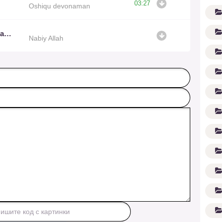
03:27
Oshiqu devonaman
Shohrux Ummon ft. Muhammad
Nabiy Allah
G'