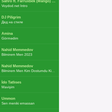
Sahro ft. Farruxbek (Mango) ft. Shaxboz ft. Navruz and Zarba ft. DJ.JoHa
Voydod.net Intro
DJ Piligrim
Дед на стиле
Amina
Görmədim
Nahid Memmedov
Bilmirem Men 2023
Nahid Memmedov
Bilmirem Men Kim Dostumdu Kim Duşmenim 2023
İdo Tatlıses
Mavişim
Ummon
Sen meniki emassan