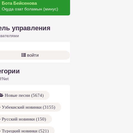
Бота Бейсенова
Оқуда озат боламын (минус)
ель управления
ователями
войти
егории
!Net
Новые песни (5674)
Узбекиский новинки (3155)
Русский новинки (150)
Турецкий новинки (521)