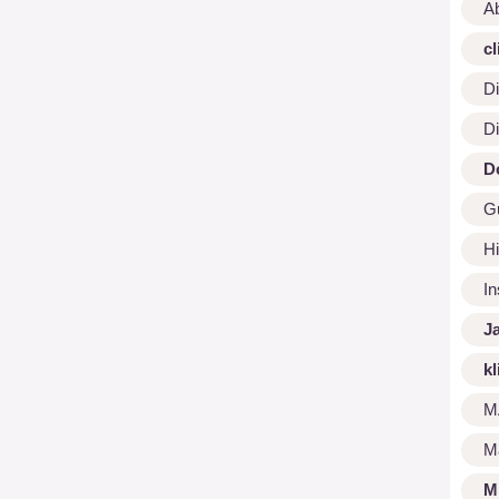
A
cl
Di
Di
D
G
Hi
I
J
kl
M
M
M