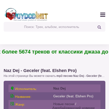
олее 5674 треков от классики джаза до п
Naz Dej - Geceler (feat. Elshen Pro)
На этой странице Вы можете скачать
mp3 песню Naz Dej - Geceler (feat. Elshen Pro)
Naz Dej
Исполнитель:
Geceler (feat. Elshen Pro)
Название:
Новые песни
/
Жанр:
Азербайджанский новинки