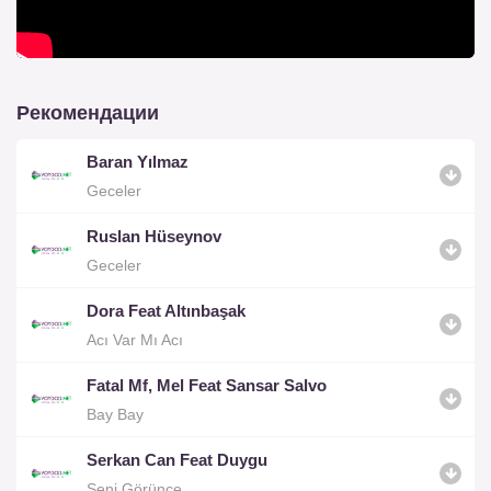
Рекомендации
Baran Yılmaz
Geceler
Ruslan Hüseynov
Geceler
Dora Feat Altınbaşak
Acı Var Mı Acı
Fatal Mf, Mel Feat Sansar Salvo
Bay Bay
Serkan Can Feat Duygu
Seni Görünce