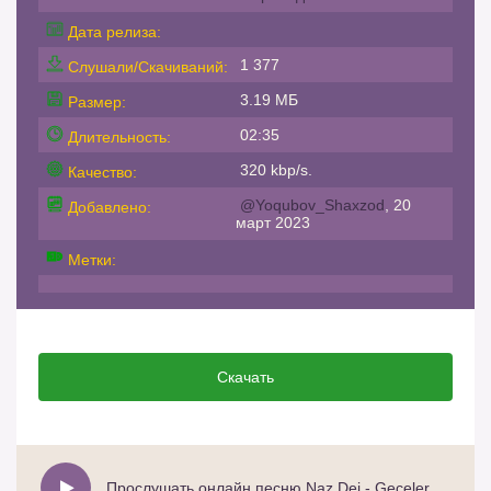
Дата релиза:
1 377
Слушали/Скачиваний:
3.19 МБ
Размер:
02:35
Длительность:
320 kbp/s.
Качество:
@Yoqubov_Shaxzod
, 20
Добавлено:
март 2023
Метки:
Скачать
Прослушать онлайн песню Naz Dej - Geceler (feat. Elshen Pro)