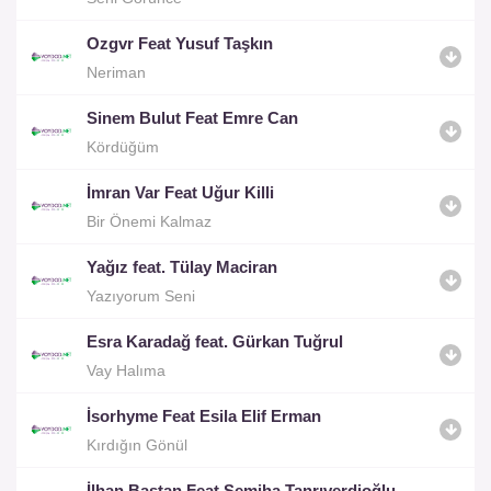
Ozgvr Feat Yusuf Taşkın
Neriman
Sinem Bulut Feat Emre Can
Kördüğüm
İmran Var Feat Uğur Killi
Bir Önemi Kalmaz
Yağız feat. Tülay Maciran
Yazıyorum Seni
Esra Karadağ feat. Gürkan Tuğrul
Vay Halıma
İsorhyme Feat Esila Elif Erman
Kırdığın Gönül
İlhan Baştan Feat Semiha Tanrıverdioğlu