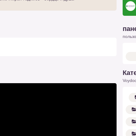
пан
польз
Кат
Voydod