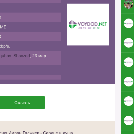
2
 МБ
0
bp/s.
qubov_Shaxzod
, 23 март
Скачать
сню Имран Гаджиев - Сердце и душа