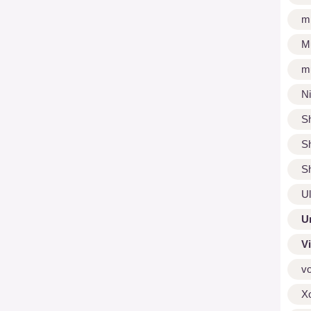
m
M
m
N
S
S
S
U
U
V
v
X