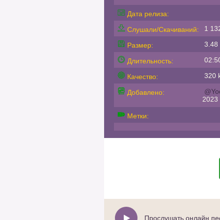
Дата релиза:
1 13
Слушали/Скачиваний:
3.48
Размер:
02:5
Длительность:
320 k
Качество:
@Yo
Добавлено:
2023
Метки:
Прослушать онлайн пе