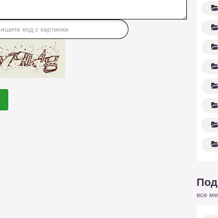
Под
все ме