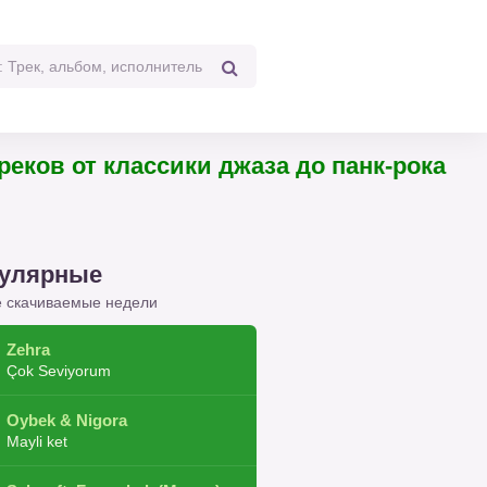
 треков от классики джаза до панк-рока
улярные
 скачиваемые недели
Zehra
Çok Seviyorum
Oybek & Nigora
Mayli ket