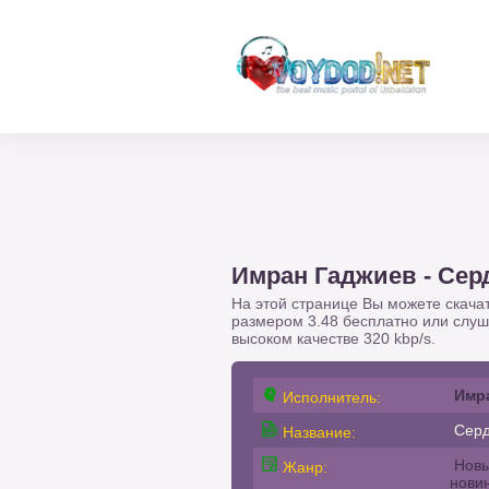
Имран Гаджиев - Сер
На этой странице Вы можете скача
размером 3.48 бесплатно или слу
высоком качестве 320 kbp/s.
Имр
Исполнитель:
Серд
Название:
Новы
Жанр:
нови