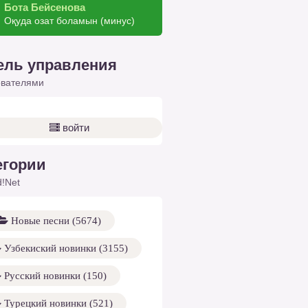
Бота Бейсенова
Оқуда озат боламын (минус)
ель управления
ователями
войти
егории
!Net
Новые песни (5674)
Узбекиский новинки (3155)
Русский новинки (150)
Турецкий новинки (521)