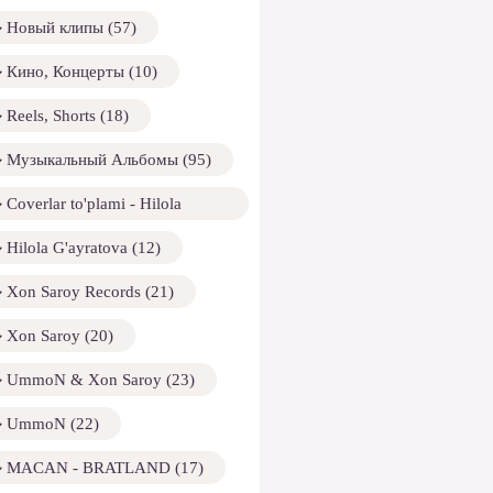
Новый клипы (57)
Кино, Концерты (10)
Reels, Shorts (18)
Музыкальный Альбомы (95)
Coverlar to'plami - Hilola
ayratova (13)
Hilola G'ayratova (12)
Xon Saroy Records (21)
Xon Saroy (20)
UmmoN & Xon Saroy (23)
UmmoN (22)
MACAN - BRATLAND (17)