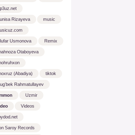
p3uz.net
unisa Rizayeva
music
usicuz.com
ilufar Usmonova
Remix
hahnoza Otaboyeva
hohruhxon
hoxruz (Abadiya)
tiktok
lug'bek Rahmatullayev
mmon
Uzmir
ideo
Videos
oydod.net
on Saroy Records