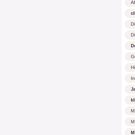
A
cl
Di
Di
D
G
Hi
I
J
kl
M
M
M