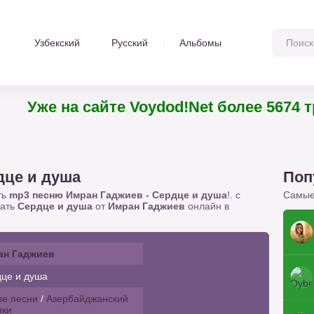
Узбекский
Русский
Альбомы
Уже на сайте Voydod!Net более 5674
дце и душа
Поп
ть
mp3 песню Имран Гаджиев - Сердце и душа
!. с
Самые
шать
Сердце и душа
от
Имран Гаджиев
онлайн в
ан Гаджиев
це и душа
е песни
/
Азербайджанский
нки