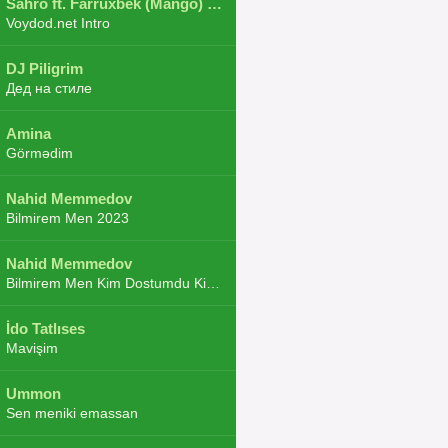
Sahro ft. Farruxbek (Mango) ft. Shaxboz ft. Navruz and Zarba ft. DJ.JoHa
Voydod.net Intro
DJ Piligrim
Дед на стиле
Amina
Görmədim
Nahid Memmedov
Bilmirem Men 2023
Nahid Memmedov
Bilmirem Men Kim Dostumdu Kim Duşmenim 2023
İdo Tatlıses
Mavişim
Ummon
Sen meniki emassan