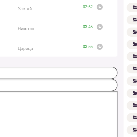
02:52
Улетай
03:45
Никотин
03:55
Царица
G'