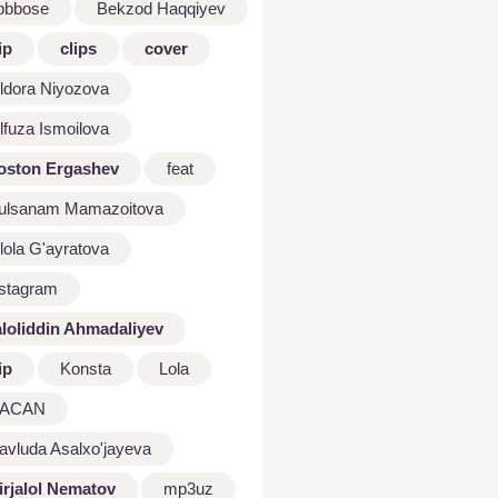
bbbose
Bekzod Haqqiyev
ip
clips
cover
ldora Niyozova
lfuza Ismoilova
oston Ergashev
feat
ulsanam Mamazoitova
lola G'ayratova
nstagram
aloliddin Ahmadaliyev
ip
Konsta
Lola
ACAN
avluda Asalxo'jayeva
irjalol Nematov
mp3uz