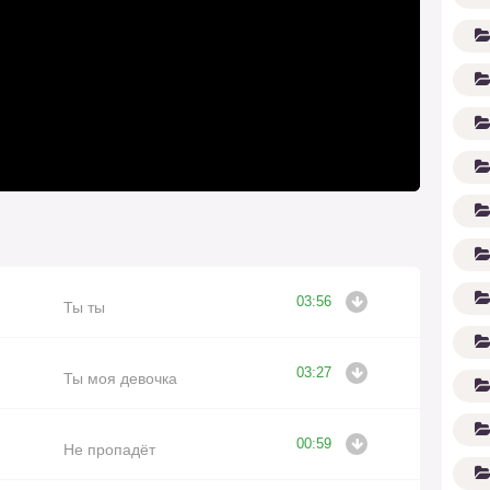
(1
03:56
Ты ты
03:27
Ты моя девочка
00:59
Не пропадёт