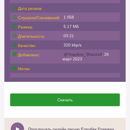
Дата релиза:
1 058
Слушали/Скачиваний:
5.17 МБ
Размер:
03:21
Длительность:
320 kbp/s.
Качество:
@Yoqubov_Shaxzod
, 26
Добавлено:
март 2023
Метки:
Скачать
Прослушать онлайн песню Елеубек Еркежан - Ерке қызбын