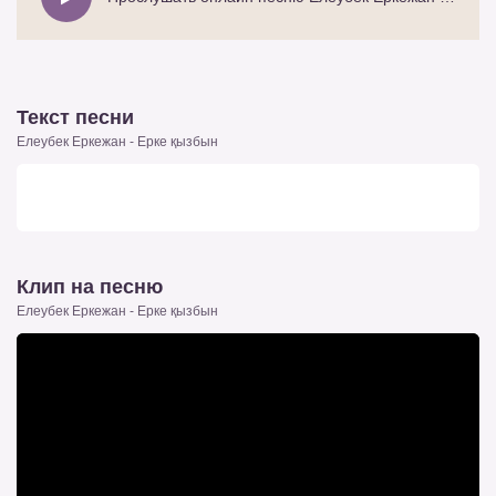
Текст песни
Елеубек Еркежан - Ерке қызбын
Клип на песню
Елеубек Еркежан - Ерке қызбын