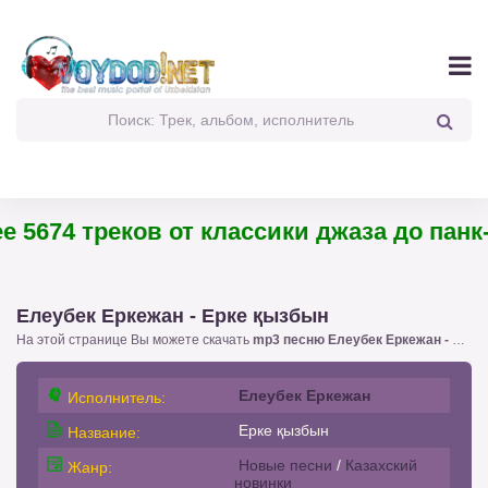
 5674 треков от классики джаза до панк-
Елеубек Еркежан - Ерке қызбын
На этой странице Вы можете скачать
mp3 песню Елеубек Еркежан - Ерке қызбын
Елеубек Еркежан
Исполнитель:
Ерке қызбын
Название:
Новые песни
/
Казахский
Жанр:
новинки