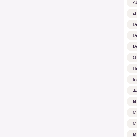
A
cl
Di
Di
D
G
Hi
I
J
kl
M
M
M