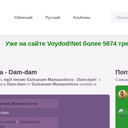
Узбекский
Русский
Альбомы
Уже на сайте Voydod!Net более 567
a - Dam-dam
Поп
ть
mp3 песню Gulsanam Mamazoitova - Dam-dam
!. с
Самые
шать
Dam-dam
от
Gulsanam Mamazoitova
онлайн в
sanam Mamazoitova
-dam
е песни
/
Узбекиский
нки