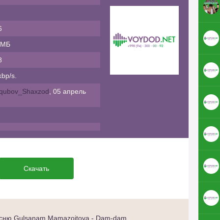
6
 МБ
8
bp/s.
qubov_Shaxzod
, 05 апрель
Скачать
сню Gulsanam Mamazoitova - Dam-dam