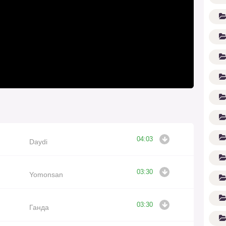
(1
04:03
Daydi
03:30
Yomonsan
03:30
Ганда