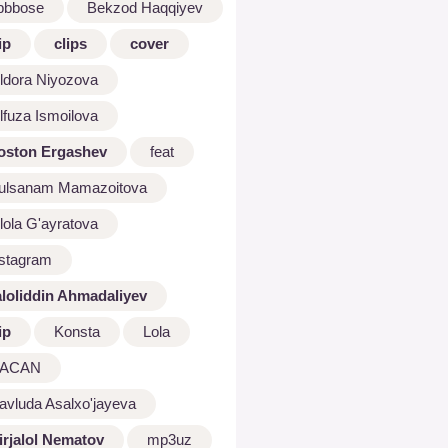
bbbose
Bekzod Haqqiyev
ip
clips
cover
ldora Niyozova
lfuza Ismoilova
oston Ergashev
feat
ulsanam Mamazoitova
lola G'ayratova
nstagram
aloliddin Ahmadaliyev
ip
Konsta
Lola
ACAN
avluda Asalxo'jayeva
irjalol Nematov
mp3uz