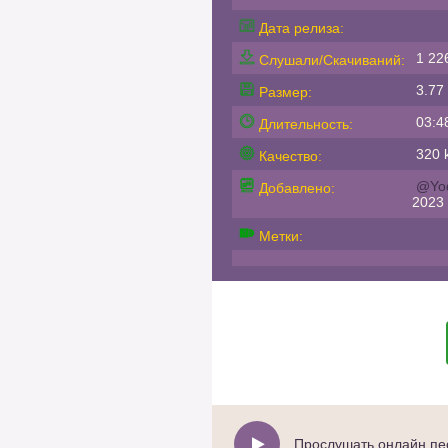
Дата релиза:
1 22
Слушали/Скачиваний:
3.77
Размер:
03:4
Длительность:
320 k
Качество:
@Yo
Добавлено:
2023
Метки:
Прослушать онлайн пе