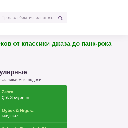
4 треков от классики джаза до панк-рока
улярные
 скачиваемые недели
Zehra
Çok Seviyorum
Oybek & Nigora
Mayli ket