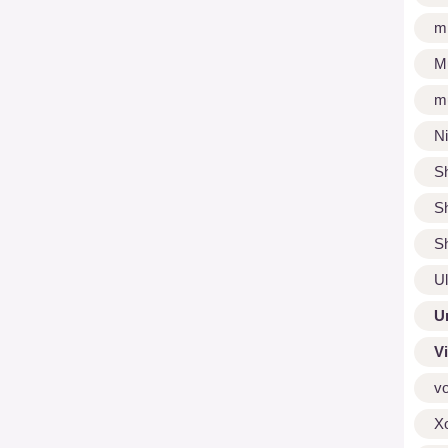
m
M
m
N
S
S
S
U
U
V
v
X