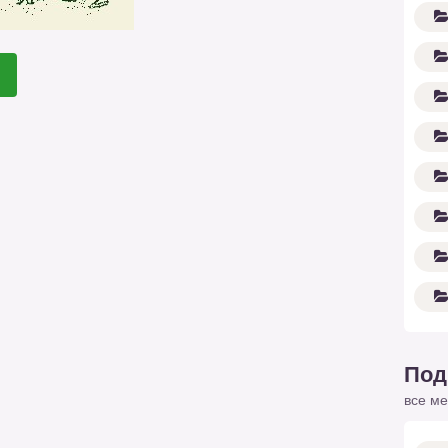
Под
все ме