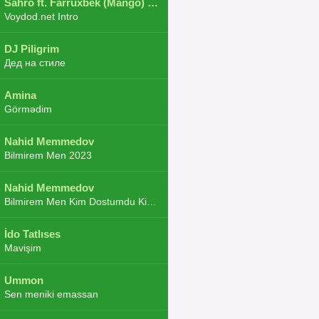
Sahro ft. Farruxbek (Mango) ft. Shaxboz ft. Navruz and Zarba ft. DJ.JoHa
Voydod.net Intro
DJ Piligrim
Дед на стиле
Amina
Görmədim
Nahid Memmedov
Bilmirem Men 2023
Nahid Memmedov
Bilmirem Men Kim Dostumdu Kim Duşmenim 2023
İdo Tatlıses
Mavişim
Ummon
Sen meniki emassan