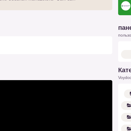
пан
польз
Кат
Voydod