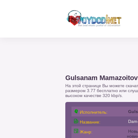
Gulsanam Mamazoitov
На этой странице Вы можете скача
размером 3.77 бесплатно или слу
высоком качестве 320 kbp/s.
Gul
Исполнитель:
Dam
Название:
Новы
Жанр:
нови