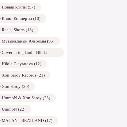
Новый клипы (57)
Кино, Концерты (10)
Reels, Shorts (18)
Музыкальный Альбомы (95)
Coverlar to'plami - Hilola
ayratova (13)
Hilola G'ayratova (12)
Xon Saroy Records (21)
Xon Saroy (20)
UmmoN & Xon Saroy (23)
UmmoN (22)
MACAN - BRATLAND (17)