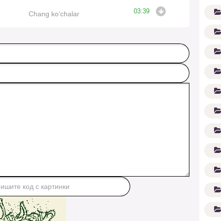
03:39
Chang ko‘chalar
G'