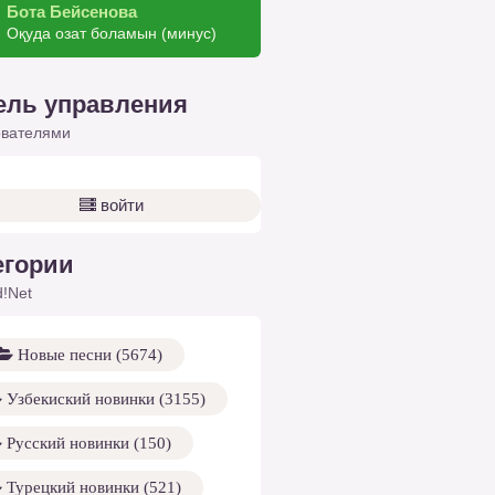
Бота Бейсенова
Оқуда озат боламын (минус)
ель управления
ователями
войти
егории
!Net
Новые песни (5674)
Узбекиский новинки (3155)
Русский новинки (150)
Турецкий новинки (521)