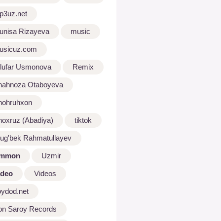
p3uz.net
unisa Rizayeva
music
usicuz.com
ilufar Usmonova
Remix
hahnoza Otaboyeva
hohruhxon
hoxruz (Abadiya)
tiktok
lug'bek Rahmatullayev
mmon
Uzmir
ideo
Videos
oydod.net
on Saroy Records