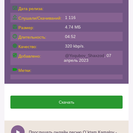
Дата релиза:
1 116
Слушали/Скачиваний:
4.74 МБ
Размер:
04:52
Длительность:
320 kbp/s.
Качество:
@Yoqubov_Shaxzod
, 07
Добавлено:
апрель 2023
Метки:
Скачать
Прослушать онлайн песню O`ktam Kamalov - Nido