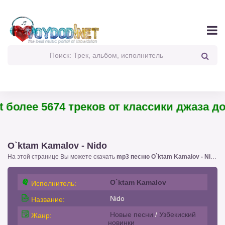
 более 5674 треков от классики джаза до 
O`ktam Kamalov - Nido
На этой странице Вы можете скачать
mp3 песню O`ktam Kamalov - Nido
!.
O`ktam Kamalov
Исполнитель:
Nido
Название:
Новые песни
/
Узбекиский
Жанр:
новинки