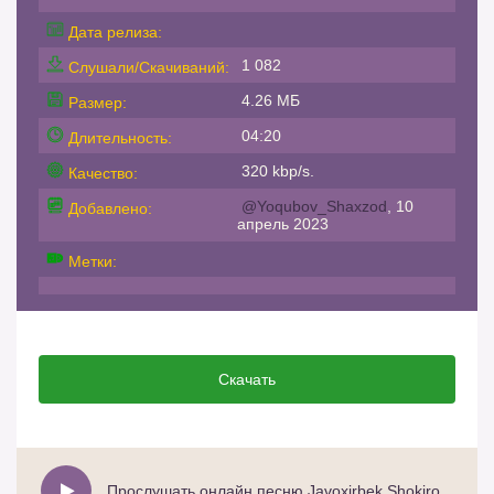
Дата релиза:
1 082
Слушали/Скачиваний:
4.26 МБ
Размер:
04:20
Длительность:
320 kbp/s.
Качество:
@Yoqubov_Shaxzod
, 10
Добавлено:
апрель 2023
Метки:
Скачать
Прослушать онлайн песню Javoxirbek Shokirov - Ona sizga do`q urdima