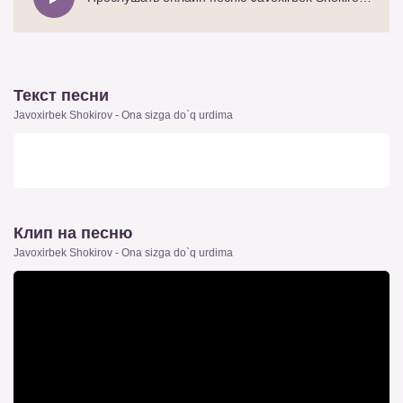
Текст песни
Javoxirbek Shokirov - Ona sizga do`q urdima
Клип на песню
Javoxirbek Shokirov - Ona sizga do`q urdima