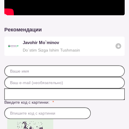
Рекомендации
Javohir Mo`minov
Do`stim Sizga Ishim Tushmasin
Введите код с картинки: