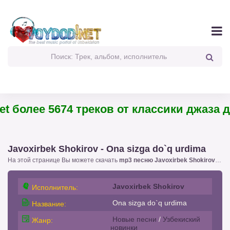
t более 5674 треков от классики джаза до
Javoxirbek Shokirov - Ona sizga do`q urdima
На этой странице Вы можете скачать
mp3 песню Javoxirbek Shokirov - Ona sizga do`q urdima
Javoxirbek Shokirov
Исполнитель:
Ona sizga do`q urdima
Название:
Новые песни
/
Узбекиский
Жанр:
новинки