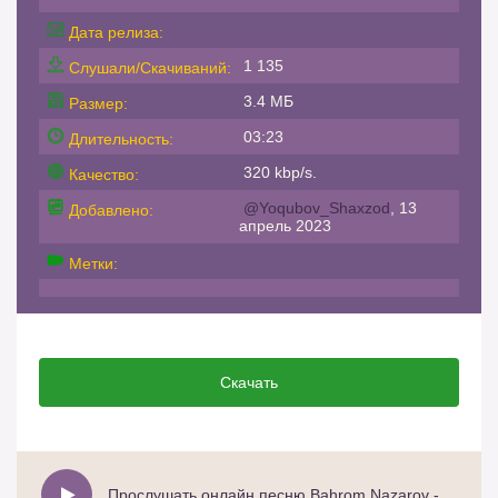
Дата релиза:
1 135
Слушали/Скачиваний:
3.4 МБ
Размер:
03:23
Длительность:
320 kbp/s.
Качество:
@Yoqubov_Shaxzod
, 13
Добавлено:
апрель 2023
Метки:
Скачать
Прослушать онлайн песню Bahrom Nazarov - Qalamdan