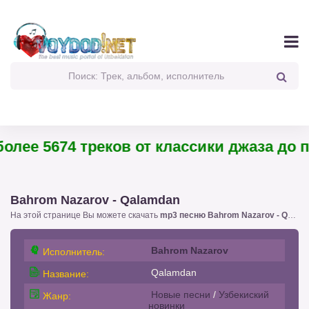
лее 5674 треков от классики джаза до пан
Bahrom Nazarov - Qalamdan
На этой странице Вы можете скачать
mp3 песню Bahrom Nazarov - Qalamdan
Bahrom Nazarov
Исполнитель:
Qalamdan
Название:
Новые песни
/
Узбекиский
Жанр:
новинки