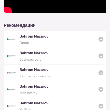
Рекомендации
Bahrom Nazarov
Onam
Bahrom Nazarov
Boshqasi yo`q
Bahrom Nazarov
Kambag`alni sevgisi
Bahrom Nazarov
Men bo\'lay
Bahrom Nazarov
Yo Rab