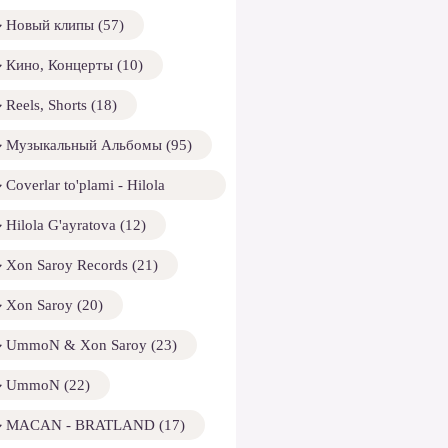
Новый клипы (57)
Кино, Концерты (10)
Reels, Shorts (18)
Музыкальный Альбомы (95)
Coverlar to'plami - Hilola
ayratova (13)
Hilola G'ayratova (12)
Xon Saroy Records (21)
Xon Saroy (20)
UmmoN & Xon Saroy (23)
UmmoN (22)
MACAN - BRATLAND (17)