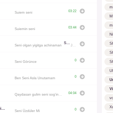
m
03:22
Suiem seni
M
m
03:44
Suiemin seni
N
Seni olgan yigitga achinaman
S
Seni olgan yigitga achinaman
Java
S
0
S
Seni Görünce
U
0
Ben Seni Asla Unutamam
U
V
04:04
Qaydasan gulim seni sog‘indim
v
X
Türkan Hazal, Emre Demirkıran
0
Seni Üzdüler Mi