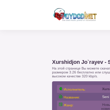
Xurshidjon Jo`rayev - 
На этой странице Вы можете скача
размером 3.26 бесплатно или слу
высоком качестве 320 kbp/s.
Xurs
Исполнитель:
Seni
Название:
Новы
Жанр:
нови