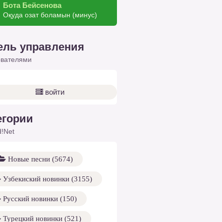
Бота Бейсенова
Оқуда озат боламын (минус)
ель управления
ователями
войти
егории
!Net
Новые песни (5674)
Узбекиский новинки (3155)
Русский новинки (150)
Турецкий новинки (521)