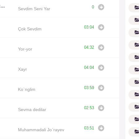
Ayaz Altunatmaz Feat Grup Piro
0
Sevdim Seni Yar
03:04
Çok Sevdim
04:32
Yor-yor
G'
04:04
Xayr
03:59
Ko`nglim
02:53
Sevma dedilar
03:51
Muhammadali Jo`rayev