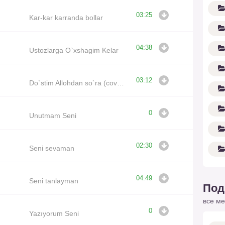
03:25
Kar-kar karranda bollar
04:38
Ustozlarga O`xshagim Kelar
03:12
Do`stim Allohdan so`ra (cover Mo’minjon Ablikim)
0
Unutmam Seni
02:30
Seni sevaman
04:49
Seni tanlayman
Под
все ме
0
Yazıyorum Seni