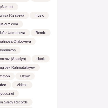
p3uz.net
unisa Rizayeva
music
usicuz.com
ilufar Usmonova
Remix
hahnoza Otaboyeva
hohruhxon
hoxruz (Abadiya)
tiktok
lug'bek Rahmatullayev
mmon
Uzmir
ideo
Videos
oydod.net
on Saroy Records