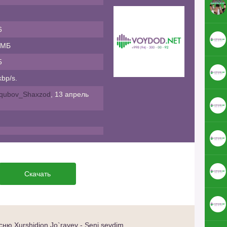
6
 МБ
5
bp/s.
qubov_Shaxzod
, 13 апрель
Скачать
ю Xurshidjon Jo`rayev - Seni sevdim