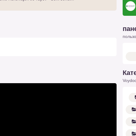
пан
польз
Кат
Voydod