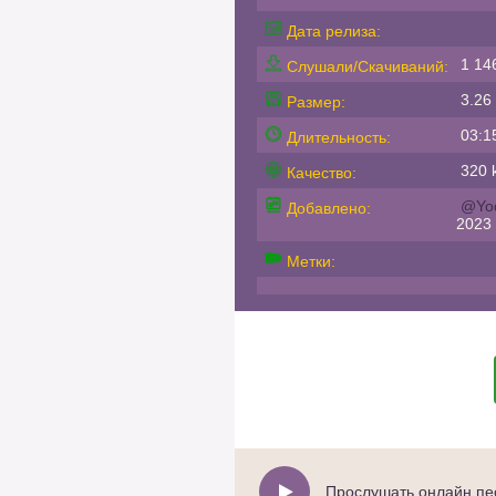
Дата релиза:
1 14
Слушали/Скачиваний:
3.26
Размер:
03:1
Длительность:
320 k
Качество:
@Yo
Добавлено:
2023
Метки:
Прослушать онлайн песн