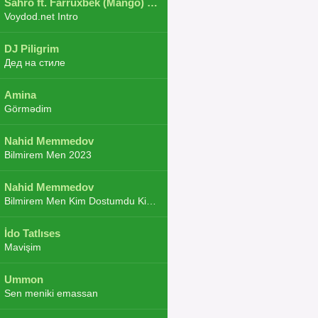
Sahro ft. Farruxbek (Mango) ft. Shaxboz ft. Navruz and Zarba ft. DJ.JoHa
Voydod.net Intro
DJ Piligrim
Дед на стиле
Amina
Görmədim
Nahid Memmedov
Bilmirem Men 2023
Nahid Memmedov
Bilmirem Men Kim Dostumdu Kim Duşmenim 2023
İdo Tatlıses
Mavişim
Ummon
Sen meniki emassan