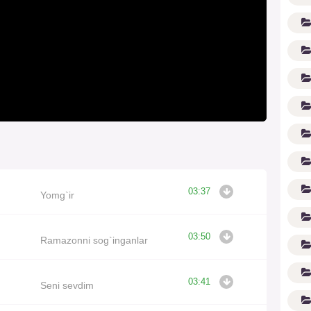
(1
03:37
Yomg`ir
03:50
Ramazonni sog`inganlar
03:41
Seni sevdim