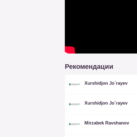
Рекомендации
Xurshidjon Jo`rayev
Xurshidjon Jo`rayev
Mirzabek Ravshanov