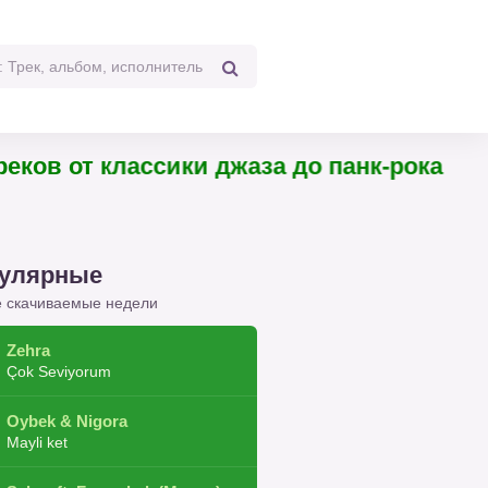
 треков от классики джаза до панк-рока
улярные
 скачиваемые недели
Zehra
Çok Seviyorum
Oybek & Nigora
Mayli ket