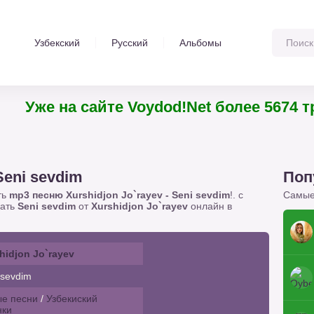
Узбекский
Русский
Альбомы
Уже на сайте Voydod!Net более 5674
Seni sevdim
Поп
ть
mp3 песню Xurshidjon Jo`rayev - Seni sevdim
!. с
Самые
шать
Seni sevdim
от
Xurshidjon Jo`rayev
онлайн в
hidjon Jo`rayev
 sevdim
е песни
/
Узбекиский
нки