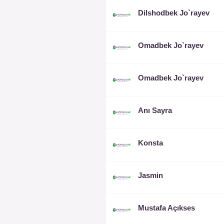
Dilshodbek Jo`rayev
Omadbek Jo`rayev
Omadbek Jo`rayev
Anı Sayra
Konsta
Jasmin
Mustafa Açıkses