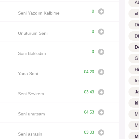
A
0
Seni Yazdım Kalbime
cl
Di
0
Unuturum Seni
Di
D
0
Seni Bekledim
G
Hi
04:20
Yana Seni
I
J
03:43
Seni Sevirem
kl
04:53
Seni unutsam
M
M
03:03
Seni asrasin
M