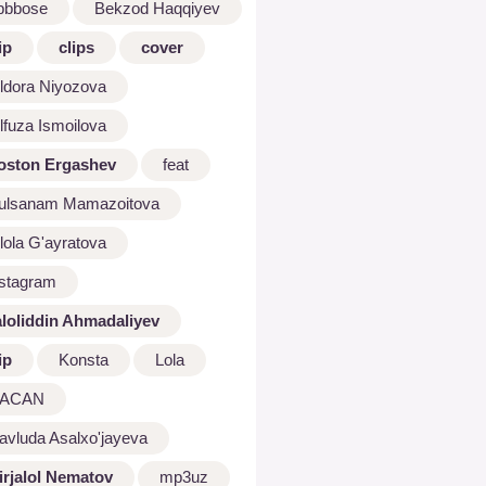
bbbose
Bekzod Haqqiyev
ip
clips
cover
ldora Niyozova
lfuza Ismoilova
oston Ergashev
feat
ulsanam Mamazoitova
lola G'ayratova
nstagram
aloliddin Ahmadaliyev
ip
Konsta
Lola
ACAN
avluda Asalxo'jayeva
irjalol Nematov
mp3uz