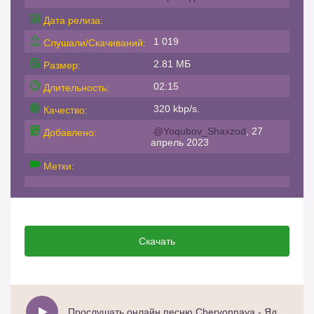
Дата релиза:
1 019
Слушали/Скачиваний:
2.81 МБ
Размер:
02:15
Длительность:
320 kbp/s.
Качество:
@Yoqubov_Shaxzod
, 27
Добавлено:
апрель 2023
Метки:
Скачать
Прослушать онлайн песню Chervonnaya - Ядовитая